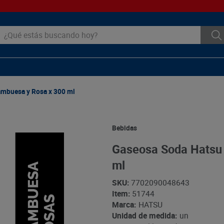
ué estás buscando hoy?
ambuesa y Rosa x 300 ml
Bebidas
Gaseosa Soda Hatsu
ml
SKU
:
7702090048643
Item
:
51744
Marca:
HATSU
Unidad de medida:
un