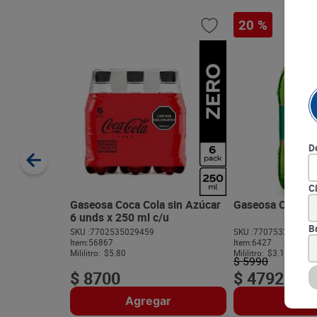
20 %
D
C
Gaseosa Coca Cola sin Azúcar
Gaseosa Canada 
6 unds x 250 ml c/u
B
SKU :
7702535029459
SKU :
770753362516
Item
:
56867
Item
:
6427
Mililitro:
$5.80
Mililitro:
$3.19
$
5990
$
8700
$
4792
Agregar
Agre