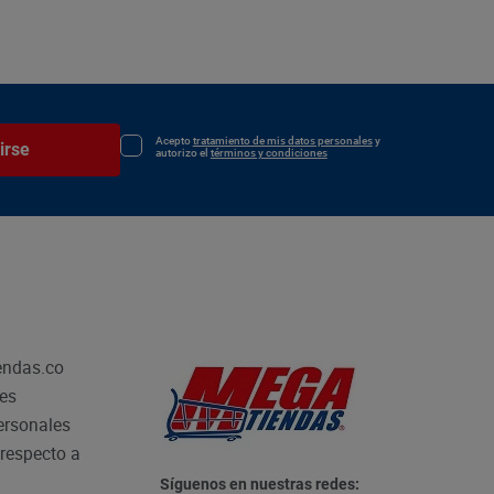
Acepto
tratamiento de mis datos personales
y
irse
autorizo el
términos y condiciones
endas.co
les
personales
respecto a
Síguenos en nuestras redes: