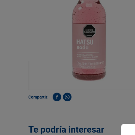
9
.
queso
10
.
papa
Compartir:
Te podría interesar