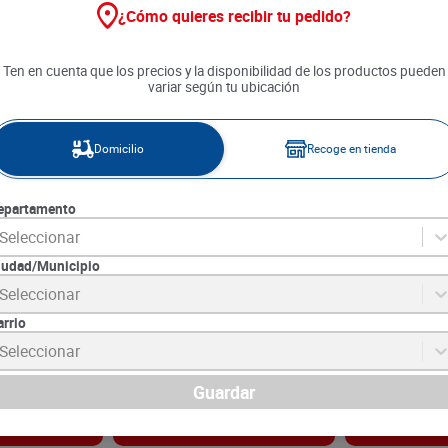
¿Cómo quieres recibir tu pedido?
Ten en cuenta que los precios y la disponibilidad de los productos pueden
variar según tu ubicación
Domicilio
Recoge en tienda
epartamento
Seleccionar
iudad/Municipio
Dry x 1.5 L
Gaseosa Schweppes Ginger x
Jugo Hit Fruta
Seleccionar
1500 ml
1500 ml
arrio
0
SKU :
7702535011812
SKU :
7707133023
Item
:
24742
Item
:
73980
Seleccionar
Mililitro:
$3.53
Mililitro:
$3.33
$
5300
$
5000
Guardar
gar
Agregar
Ag