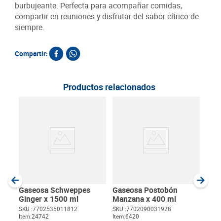
burbujeante. Perfecta para acompañar comidas,
compartir en reuniones y disfrutar del sabor cítrico de
siempre.
Compartir:
Productos relacionados
Jugo
Trop
SKU :
Item
:
Milili
Gaseosa Schweppes
Gaseosa Postobón
Ginger x 1500 ml
Manzana x 400 ml
SKU :
7702535011812
SKU :
7702090031928
Item
:
24742
Item
:
6420