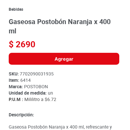
8
.
detergente
Bebidas
9
.
queso
Gaseosa Postobón Naranja x 400
10
.
papa
ml
$
2690
Agregar
SKU
:
7702090031935
Item
:
6414
Marca:
POSTOBON
Unidad de medida:
un
P.U.M :
Mililitro a
$6.72
Descripción:
Gaseosa Postobón Naranja x 400 ml, refrescante y