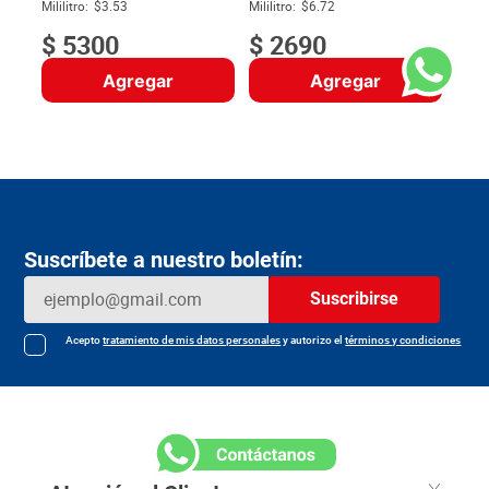
$
Mililitro:
$3.53
Mililitro:
$6.72
$
5300
$
2690
Agregar
Agregar
Suscríbete a nuestro boletín:
Suscribirse
Acepto
tratamiento de mis datos personales
y autorizo el
términos y condiciones