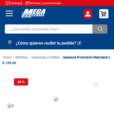
Catálogo
Términos y promociones
¿Qué estás buscando hoy?
¿Cómo quieres recibir tu pedido?
TÉRMINOS MÁS BUSCADOS
1
.
cerveza
bebidas
gaseosas y maltas
Gaseosa Postobón Manzana x
2
.
arroz
3.125 ml
3
.
leche
4
.
cafe
20 %
5
.
aceite
6
.
azucar
7
.
huevos