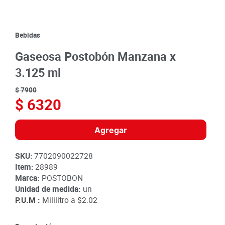
8
.
detergente
9
.
queso
Bebidas
10
.
papa
Gaseosa Postobón Manzana x
3.125 ml
$
7900
$
6320
Agregar
SKU
:
7702090022728
Item
:
28989
Marca:
POSTOBON
Unidad de medida:
un
P.U.M :
Mililitro a
$2.02