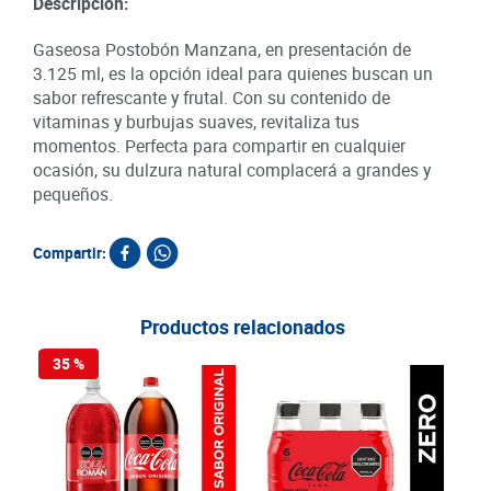
Descripción:
Gaseosa Postobón Manzana, en presentación de
3.125 ml, es la opción ideal para quienes buscan un
sabor refrescante y frutal. Con su contenido de
vitaminas y burbujas suaves, revitaliza tus
momentos. Perfecta para compartir en cualquier
ocasión, su dulzura natural complacerá a grandes y
pequeños.
Compartir:
Productos relacionados
35 %
20
Té Ha
x 20