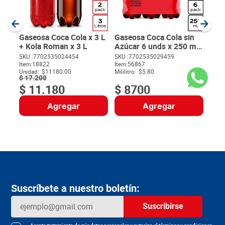
SKU :
Item
:
Milili
Gaseosa Coca Cola x 3 L
Gaseosa Coca Cola sin
+ Kola Roman x 3 L
Azúcar 6 unds x 250 ml
c/u
$
10
SKU :
7702535024454
SKU :
7702535029459
$
Item
:
18822
Item
:
56867
Unidad:
$11180.00
Mililitro:
$5.80
$
17
.
200
$
11
.
180
$
8700
Agregar
Agregar
Suscríbete a nuestro boletín:
Suscribirse