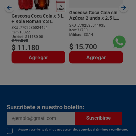
SKU :
Item
:
Milili
Gaseosa Coca Cola sin
Gaseosa Coca Cola x 3 L
Azúcar 2 unds x 2.5 L
+ Kola Roman x 3 L
c/u
SKU :
7702535011935
SKU :
7702535024454
Item
:
31730
$
Item
:
18822
Mililitro:
$3.14
Unidad:
$11180.00
$
17
.
200
$
15
.
700
$
11
.
180
Agregar
Agregar
Suscríbete a nuestro boletín:
Suscribirse
Acepto
tratamiento de mis datos personales
y autorizo el
términos y condiciones