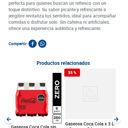
perfecta para quienes buscan un refresco con un
toque distintivo. Su sabor picante y refrescante a
jengibre revitaliza tus sentidos, ideal para acompañar
comidas o disfrutar solo. Sin cafeína ni artificiales,
ofrece una experiencia auténtica y refrescante.
Compartir:
Productos relacionados
35 %
Gas
x 1.
SKU :
Item
:
Milili
Gaseosa Coca Cola x 3 L
Gaseosa Coca Cola sin