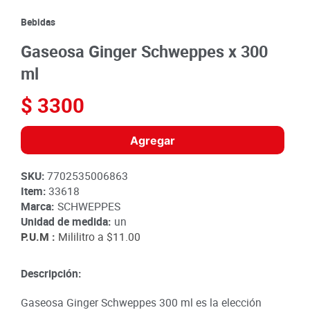
8
.
detergente
Bebidas
9
.
queso
Gaseosa Ginger Schweppes x 300
10
.
papa
ml
$
3300
Agregar
SKU
:
7702535006863
Item
:
33618
Marca:
SCHWEPPES
Unidad de medida:
un
P.U.M :
Mililitro a
$11.00
Descripción:
Gaseosa Ginger Schweppes 300 ml es la elección