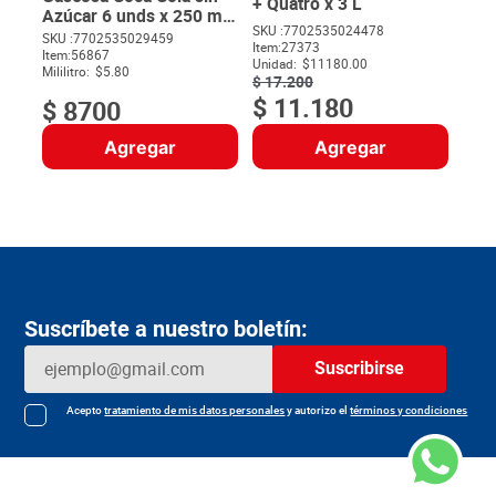
+ Quatro x 3 L
Azúcar 6 unds x 250 ml
SKU :
7702535024478
c/u
SKU :
7702535029459
Item
:
27373
$
Item
:
56867
Unidad:
$11180.00
Mililitro:
$5.80
$
17
.
200
$
11
.
180
$
8700
Agregar
Agregar
Suscríbete a nuestro boletín:
Suscribirse
Acepto
tratamiento de mis datos personales
y autorizo el
términos y condiciones