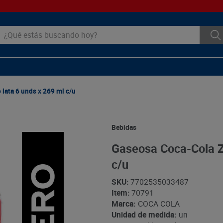
ué estás buscando hoy?
lata 6 unds x 269 ml c/u
Bebidas
Gaseosa Coca-Cola Ze
c/u
SKU
:
7702535033487
Item
:
70791
Marca:
COCA COLA
Unidad de medida:
un