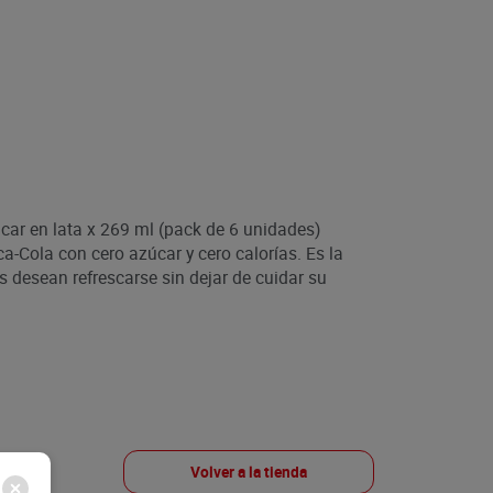
ar en lata x 269 ml (pack de 6 unidades)
a-Cola con cero azúcar y cero calorías. Es la
s desean refrescarse sin dejar de cuidar su
Volver a la tienda