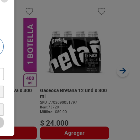
Gaseosa Pos
400 ml
SKU :
77020900
Item
:
6414
Mililitro:
$6.72
bón Uva x 400
Gaseosa Bretana 12 und x 300
ml
942
SKU :
7702090051797
$
2690
Item
:
73729
MililItro:
$80.00
$
24
.
000
regar
Agregar
A