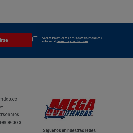
Acepto
tratamiento de mis datos personales
y
irse
autorizo el
términos y condiciones
endas.co
les
personales
respecto a
Síguenos en nuestras redes: