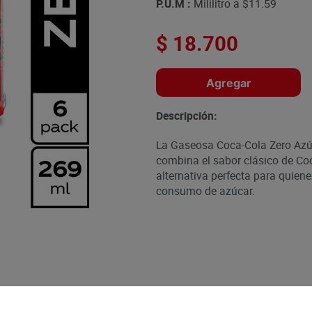
P.U.M :
Mililitro a
$11.59
$
18
.
700
Agregar
Descripción:
La Gaseosa Coca-Cola Zero Azúc
combina el sabor clásico de Coc
alternativa perfecta para quiene
consumo de azúcar.