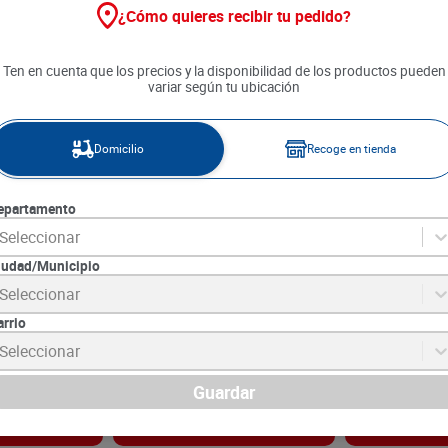
¿Cómo quieres recibir tu pedido?
Ten en cuenta que los precios y la disponibilidad de los productos pueden
variar según tu ubicación
Domicilio
Recoge en tienda
epartamento
Seleccionar
iudad/Municipio
oronja x 1.5 L
Gaseosa Schweppes Ginger x
Gaseosa Posto
Seleccionar
1500 ml
ml
arrio
6
SKU :
7702535011812
SKU :
7702090031
Item
:
24742
Item
:
6419
Seleccionar
Mililitro:
$3.53
Mililitro:
$6.72
$
5300
$
2690
Guardar
gar
Agregar
Ag