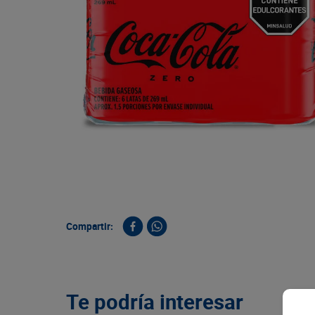
9
.
queso
10
.
papa
Compartir:
Te podría interesar