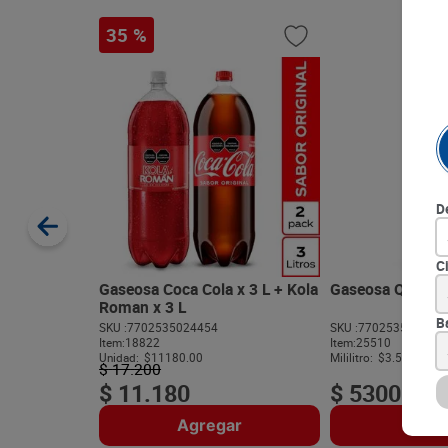
35 %
D
C
Gaseosa Coca Cola x 3 L + Kola
Gaseosa Quatro T
Roman x 3 L
B
SKU :
7702535024454
SKU :
770253501170
Item
:
18822
Item
:
25510
Unidad:
$11180.00
Mililitro:
$3.53
$
17
.
200
$
11
.
180
$
5300
Agregar
Agre