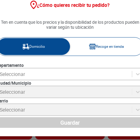
¿Cómo quieres recibir tu pedido?
Ten en cuenta que los precios y la disponibilidad de los productos pueden
variar según tu ubicación
Domicilio
Recoge en tienda
epartamento
Seleccionar
iudad/Municipio
la sin Azúcar
Gaseosa Sprite Lima Limón x
Gaseosa Bretañ
Seleccionar
 c/u
1.5 L
c/u
arrio
9
SKU :
7702535011713
SKU :
7702090049
Item
:
25509
Item
:
47923
Seleccionar
Mililitro:
$3.53
Mililitro:
$3.16
$
5300
$
9490
Guardar
gar
Agregar
Ag