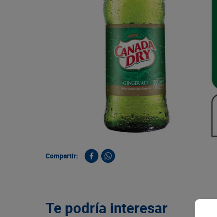
9
.
queso
10
.
papa
Compartir:
Te podría interesar