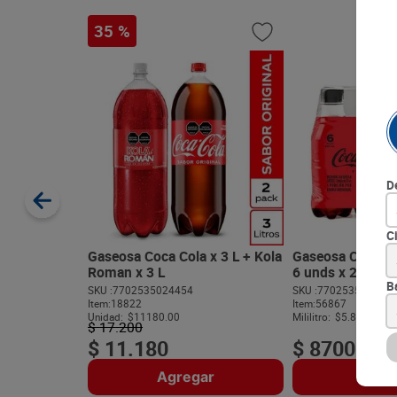
35 %
D
C
Gaseosa Coca Cola x 3 L + Kola
Gaseosa Coca Co
Roman x 3 L
6 unds x 250 ml
B
SKU :
7702535024454
SKU :
770253502945
Item
:
18822
Item
:
56867
Unidad:
$11180.00
Mililitro:
$5.80
$
17
.
200
$
11
.
180
$
8700
Agregar
Agre