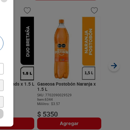
20 %
Gaseosa Peps
SKU :
77021921
Item
:
3173
Mililitro:
$2.27
a 2 unds x 1.5 L
Gaseosa Postobón Naranja x
1.5 L
$
7090
121
SKU :
7702090029529
$
5672
Item
:
6344
Mililitro:
$3.57
$
5350
regar
Agregar
A