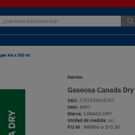
ué estás buscando hoy?
ger Ale x 300 ml
Bebidas
Gaseosa Canada Dry 
SKU
:
7707533625757
Item
:
4407
Marca:
CANADA DRY
Unidad de medida:
un
P.U.M :
Mililitro a
$10.30