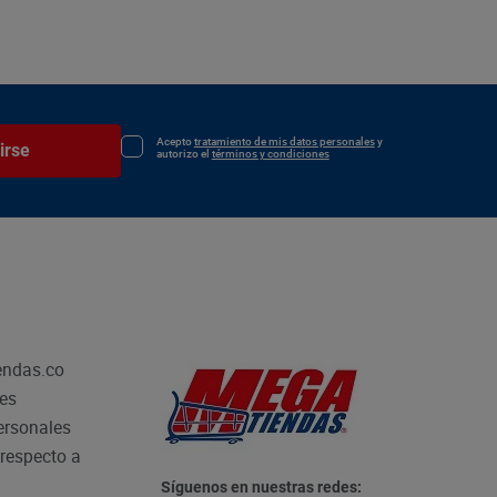
Acepto
tratamiento de mis datos personales
y
irse
autorizo el
términos y condiciones
endas.co
les
personales
respecto a
Síguenos en nuestras redes: