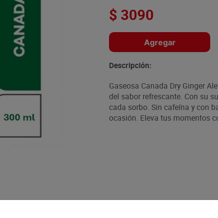
$
3090
Agregar
Descripción:
Gaseosa Canada Dry Ginger Ale 
del sabor refrescante. Con su su
cada sorbo. Sin cafeína y con ba
ocasión. Eleva tus momentos co