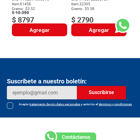
Item
:
61458
Item
:
32305
$
Gramo:
$3.52
Gramo:
$5.58
$
10
.
350
$
8797
$
2790
Agregar
Agregar
Suscríbete a nuestro boletín:
Suscribirse
Acepto
tratamiento de mis datos personales
y autorizo el
términos y condiciones