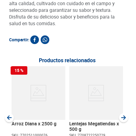
alta calidad, cultivado con cuidado en el campo y
seleccionado para garantizar su sabor y textura.
Disfruta de su delicioso sabor y beneficios para la
salud en tus comidas.
Compartir:
Productos relacionados
15 %
Arro
300
SKU :
Item
:
Gram
Arroz Diana x 2500 g
Lentejas Megatiendas x
500 g
SKU :
7702511000076
SKU :
7708722250729