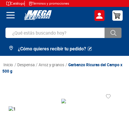
Catálogo
Términos y promociones
¿Qué estás buscando hoy?
¿Cómo quieres recibir tu pedido?
TÉRMINOS MÁS BUSCADOS
1
.
cerveza
despensa
arroz y granos
Garbanzo Ricuras del Campo x
2
.
arroz
500 g
3
.
leche
4
.
cafe
5
.
aceite
6
.
azucar
7
.
huevos