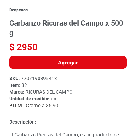
8
.
detergente
Despensa
9
.
queso
Garbanzo Ricuras del Campo x 500
10
.
papa
g
$
2950
Agregar
SKU
:
7707190395413
Item
:
32
Marca:
RICURAS DEL CAMPO
Unidad de medida:
un
P.U.M :
Gramo a
$5.90
Descripción:
El Garbanzo Ricuras del Campo, es un producto de