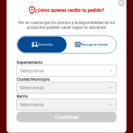
¿Cómo quieres recibir tu pedido?
Ten en cuenta que los precios y la disponibilidad de los
productos pueden variar según tu ubicación
Por cada
$80.000
en marcas
patrocinadoras incluyendo
frutas y verduras,
recibe un
Domicilio
Recoge en tienda
cupón.
Marcas participantes
Departamento
Seleccionar
Ciudad/Municipio
Por cada cupón
1 boleta en
Seleccionar
servicio al cliente
y regístrate
o actualiza tus datos.
Barrio
Seleccionar
Actualiza tus datos