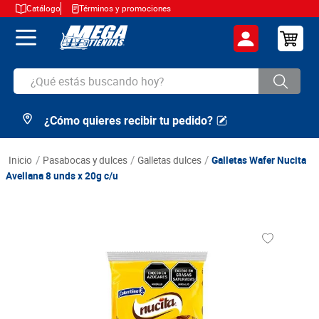
Catálogo
Términos y promociones
¿Qué estás buscando hoy?
¿Cómo quieres recibir tu pedido?
TÉRMINOS MÁS BUSCADOS
1
.
cerveza
pasabocas y dulces
galletas dulces
Galletas Wafer Nucita
2
.
arroz
Avellana 8 unds x 20g c/u
3
.
leche
4
.
cafe
5
.
aceite
6
.
azucar
7
.
huevos