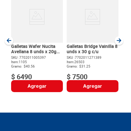
Gall
Vain
SKU :
Item
:
Gram
Galletas Wafer Nucita
Galletas Bridge Vainilla 8
Avellana 8 unds x 20g
unds x 30 g c/u
c/u
SKU :
7702011005397
SKU :
7702011271389
Item
:
1105
Item
:
26503
$
Gramo:
$40.56
Gramo:
$31.25
$
6490
$
7500
Agregar
Agregar