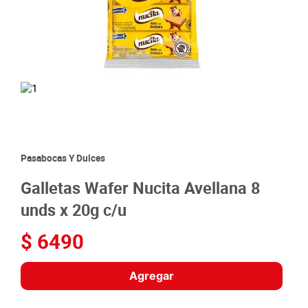
8
.
detergente
9
.
queso
10
.
papa
Pasabocas Y Dulces
Galletas Wafer Nucita Avellana 8
unds x 20g c/u
$
6490
Agregar