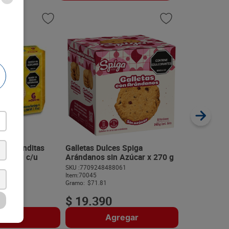
Galletas Dul
Arequipe x 7
SKU :
77020110
Item
:
3036
Gramo:
$40.70
s Redonditas
Galletas Dulces Spiga
 x 34 g c/u
Arándanos sin Azúcar x 270 g
201
SKU :
7709248488061
$
2890
Item
:
70045
Gramo:
$71.81
$
19
.
390
regar
Agregar
A