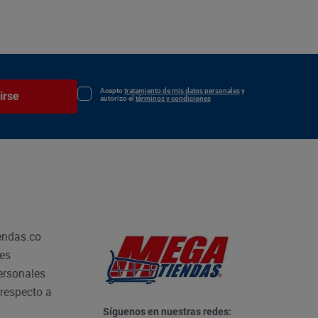
Acepto
tratamiento de mis datos personales
y
irse
autorizo el
términos y condiciones
endas.co
les
personales
respecto a
Síguenos en nuestras redes: