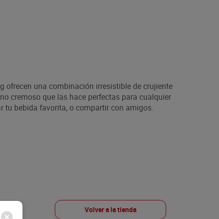
 ofrecen una combinación irresistible de crujiente
leno cremoso que las hace perfectas para cualquier
 tu bebida favorita, o compartir con amigos.
Volver a la tienda