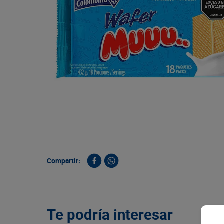
9
.
queso
10
.
papa
Compartir:
Te podría interesar