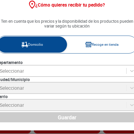
¿Cómo quieres recibir tu pedido?
Ten en cuenta que los precios y la disponibilidad de los productos pueden
variar según tu ubicación
Domicilio
Recoge en tienda
epartamento
Seleccionar
iudad/Municipio
Redonditas
Galleta Oreo Golden Vainilla x
Galletas Dulce
Seleccionar
 34 g c/u
108 g
Vainilla 6 unds
arrio
3
SKU :
7622202352850
SKU :
7707323130
Item
:
73921
Item
:
71137
Seleccionar
Gramo:
$36.11
Gramo:
$22.99
$
3900
$
4690
Guardar
gar
Agregar
Ag