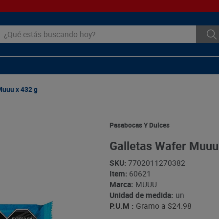
ué estás buscando hoy?
Muuu x 432 g
Pasabocas Y Dulces
Galletas Wafer Muuu
SKU
:
7702011270382
Item
:
60621
Marca:
MUUU
Unidad de medida:
un
P.U.M :
Gramo a
$24.98