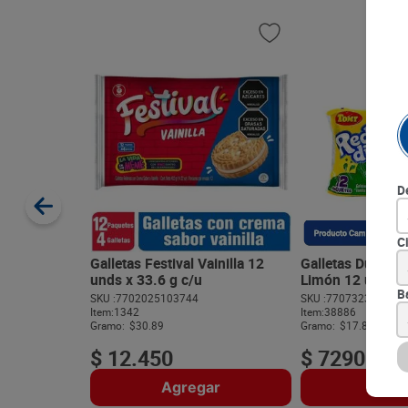
D
C
Galletas Festival Vainilla 12
Galletas Dulces 
unds x 33.6 g c/u
Limón 12 unds x
B
SKU :
7702025103744
SKU :
770732313042
Item
:
1342
Item
:
38886
Gramo:
$30.89
Gramo:
$17.87
$
12
.
450
$
7290
Agregar
Agre