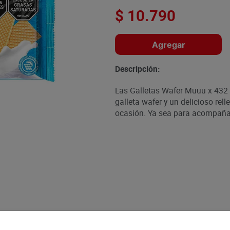
$
10
.
790
Agregar
Descripción:
Las Galletas Wafer Muuu x 432 g
galleta wafer y un delicioso rel
ocasión. Ya sea para acompañar