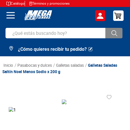
Catálogo
Términos y promociones
¿Qué estás buscando hoy?
¿Cómo quieres recibir tu pedido?
TÉRMINOS MÁS BUSCADOS
1
.
cerveza
pasabocas y dulces
galletas saladas
Galletas Saladas
2
.
arroz
Saltín Noel Menos Sodio x 200 g
3
.
leche
4
.
cafe
5
.
aceite
6
.
azucar
7
.
huevos