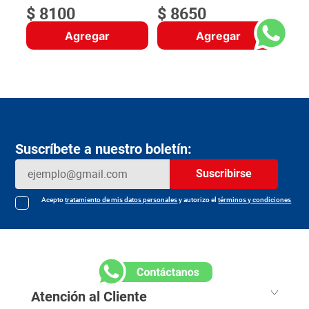
$
8100
$
8650
Agregar
Agregar
Suscríbete a nuestro boletín:
Suscribirse
Acepto
tratamiento de mis datos personales
y autorizo el
términos y condiciones
Atención al Cliente