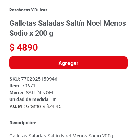
8
.
detergente
Pasabocas Y Dulces
9
.
queso
Galletas Saladas Saltín Noel Menos
10
.
papa
Sodio x 200 g
$
4890
Agregar
SKU
:
7702025150946
Item
:
70671
Marca:
SALTÍN NOEL
Unidad de medida:
un
P.U.M :
Gramo a
$24.45
Descripción:
Galletas Saladas Saltín Noel Menos Sodio 200g: