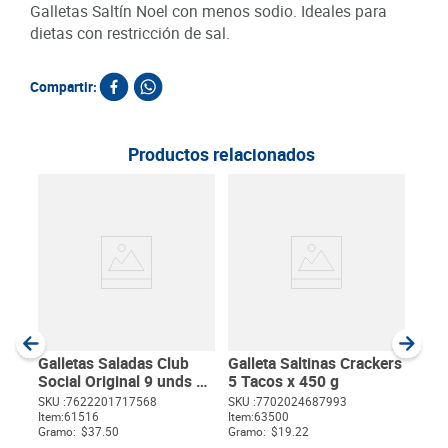
Galletas Saltín Noel con menos sodio. Ideales para
dietas con restricción de sal.
Compartir:
Productos relacionados
Gall
Trad
g
SKU :
Item
:
Gram
Galletas Saladas Club
Galleta Saltinas Crackers
Social Original 9 unds x
5 Tacos x 450 g
24 g
SKU :
7622201717568
SKU :
7702024687993
Item
:
61516
Item
:
63500
$
Gramo:
$37.50
Gramo:
$19.22