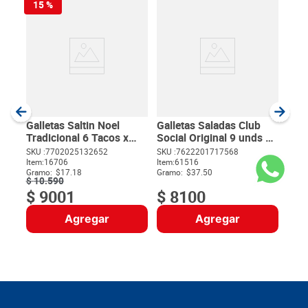
15 %
Gall
Salt
SKU :
Item
:
Gram
Galletas Saltin Noel
Galletas Saladas Club
Tradicional 6 Tacos x
Social Original 9 unds x
524 g
24 g
SKU :
7702025132652
SKU :
7622201717568
Item
:
16706
Item
:
61516
$
Gramo:
$17.18
Gramo:
$37.50
$
10
.
590
$
9001
$
8100
Agregar
Agregar