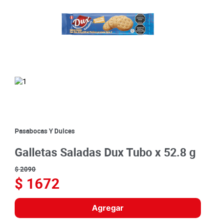
8
.
detergente
9
.
queso
10
.
papa
Pasabocas Y Dulces
Galletas Saladas Dux Tubo x 52.8 g
$
2090
$
1672
Agregar