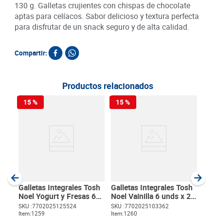
130 g. Galletas crujientes con chispas de chocolate
aptas para celíacos. Sabor delicioso y textura perfecta
para disfrutar de un snack seguro y de alta calidad.
Compartir:
Productos relacionados
15 %
15 %
Gall
Frut
g c/
SKU :
Item
:
Gram
Galletas Integrales Tosh
Galletas Integrales Tosh
Noel Yogurt y Fresas 6
Noel Vainilla 6 unds x 24
unds x 24.8 g c/u
g c/u
SKU :
7702025125524
SKU :
7702025103362
Item
:
1259
Item
:
1260