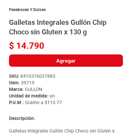
8
.
detergente
Pasabocas Y Dulces
9
.
queso
Galletas Integrales Gullón Chip
10
.
papa
Choco sin Gluten x 130 g
$
14
.
790
Agregar
SKU
:
8410376037883
Item
:
39719
Marca:
GULLON
Unidad de medida:
un
P.U.M :
Gramo a
$113.77
Descripción:
Galletas Integrales Gullón Chip Choco sin Gluten x