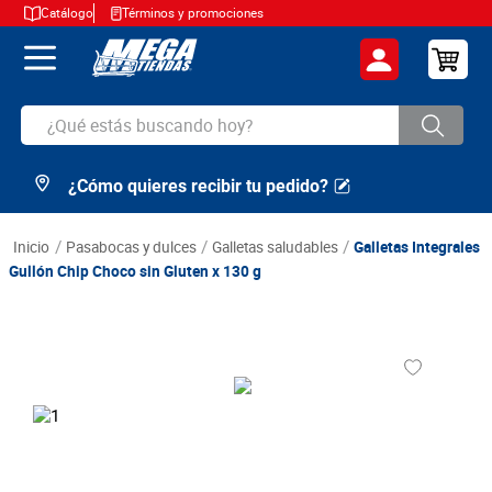
Catálogo
Términos y promociones
¿Qué estás buscando hoy?
¿Cómo quieres recibir tu pedido?
TÉRMINOS MÁS BUSCADOS
1
.
cerveza
pasabocas y dulces
galletas saludables
Galletas Integrales
2
.
arroz
Gullón Chip Choco sin Gluten x 130 g
3
.
leche
4
.
cafe
5
.
aceite
6
.
azucar
7
.
huevos