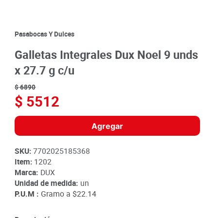
8
.
detergente
9
.
queso
Pasabocas Y Dulces
10
.
papa
Galletas Integrales Dux Noel 9 unds
x 27.7 g c/u
$
6890
$
5512
Agregar
SKU
:
7702025185368
Item
:
1202
Marca:
DUX
Unidad de medida:
un
P.U.M :
Gramo a
$22.14