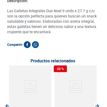
Descripción:
Las Galletas Integrales Dux Noel 9 unds x 27.7 g c/u
son la opción perfecta para quienes buscan un snack
saludable y sabroso. Elaboradas con avena integral,
estas galletas tienen un delicioso sabor y una textura
crujiente que te encantará.
Compartir:
Productos relacionados
20 %
Gall
Soci
SKU :
Item
: