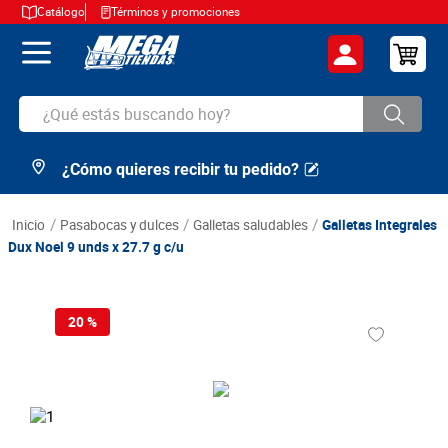
Catálogo
Términos y promociones
¿Qué estás buscando hoy?
¿Cómo quieres recibir tu pedido?
TÉRMINOS MÁS BUSCADOS
1
.
cerveza
pasabocas y dulces
galletas saludables
Galletas Integrales
2
.
arroz
Dux Noel 9 unds x 27.7 g c/u
3
.
leche
4
.
cafe
20 %
5
.
aceite
6
.
azucar
7
.
huevos