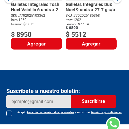
Gram
Galletas Integrales Tosh
Galletas Integrales Dux
Noel Vainilla 6 unds x 24
Noel 9 unds x 27.7 g c/u
g c/u
SKU :
7702025103362
SKU :
7702025185368
Item
:
1260
Item
:
1202
$
Gramo:
$62.15
Gramo:
$22.14
$
6890
$
8950
$
5512
Agregar
Agregar
Suscríbete a nuestro boletín:
Suscribirse
Acepto
tratamiento de mis datos personales
y autorizo el
términos y condiciones