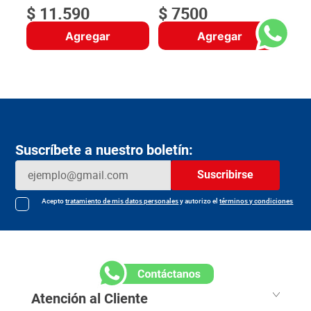
$
11
.
590
$
7500
Agregar
Agregar
Suscríbete a nuestro boletín:
Suscribirse
Acepto
tratamiento de mis datos personales
y autorizo el
términos y condiciones
Atención al Cliente