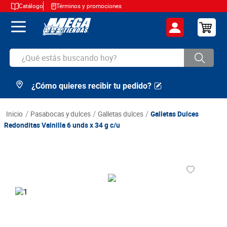
Catálogo
Términos y promociones
¿Qué estás buscando hoy?
¿Cómo quieres recibir tu pedido?
TÉRMINOS MÁS BUSCADOS
1
.
cerveza
pasabocas y dulces
galletas dulces
Galletas Dulces
2
.
arroz
Redonditas Vainilla 6 unds x 34 g c/u
3
.
leche
4
.
cafe
5
.
aceite
6
.
azucar
7
.
huevos