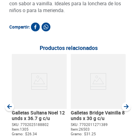
con sabor a vainilla. Ideales para la lonchera de los
niños o para la merienda.
Compartir:
Productos relacionados
Gall
Fres
SKU :
Item
:
Gram
Galletas Sultana Noel 12
Galletas Bridge Vainilla 8
unds x 36.7 g c/u
unds x 30 g c/u
SKU :
7702025188802
SKU :
7702011271389
Item
:
1305
Item
:
26503
$
Gramo:
$26.34
Gramo:
$31.25