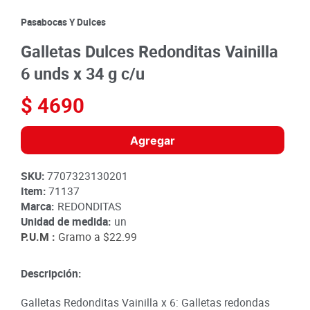
8
.
detergente
Pasabocas Y Dulces
9
.
queso
Galletas Dulces Redonditas Vainilla
10
.
papa
6 unds x 34 g c/u
$
4690
Agregar
SKU
:
7707323130201
Item
:
71137
Marca:
REDONDITAS
Unidad de medida:
un
P.U.M :
Gramo a
$22.99
Descripción:
Galletas Redonditas Vainilla x 6: Galletas redondas