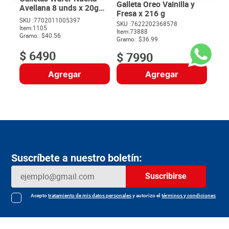
Galleta Oreo Vainilla y
Avellana 8 unds x 20g
Fresa x 216 g
c/u
SKU :
7702011005397
$
11
SKU :
7622202368578
Item
:
1105
$
Item
:
73888
Gramo:
$40.56
Gramo:
$36.99
$
6490
$
7990
Agregar
Agregar
Suscríbete a nuestro boletín:
Suscribirse
Acepto
tratamiento de mis datos personales
y autorizo el
términos y condiciones