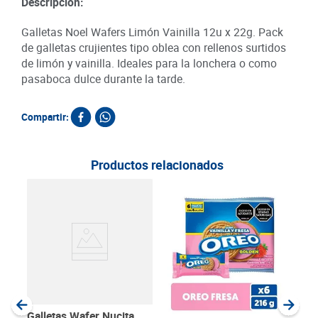
Descripción:
Galletas Noel Wafers Limón Vainilla 12u x 22g. Pack
de galletas crujientes tipo oblea con rellenos surtidos
de limón y vainilla. Ideales para la lonchera o como
pasaboca dulce durante la tarde.
Compartir:
Productos relacionados
15
Gall
Vain
c/u
SKU :
Item
:
Gram
Galletas Wafer Nucita