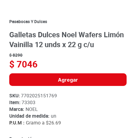
8
.
detergente
9
.
queso
Pasabocas Y Dulces
10
.
papa
Galletas Dulces Noel Wafers Limón
Vainilla 12 unds x 22 g c/u
$
8290
$
7046
Agregar
SKU
:
7702025151769
Item
:
73303
Marca:
NOEL
Unidad de medida:
un
P.U.M :
Gramo a
$26.69