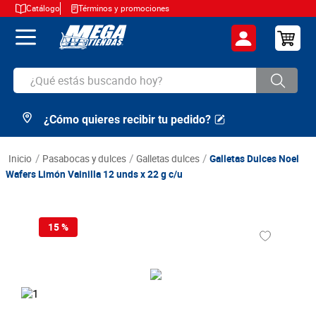
Catálogo
Términos y promociones
¿Qué estás buscando hoy?
¿Cómo quieres recibir tu pedido?
TÉRMINOS MÁS BUSCADOS
1
.
cerveza
pasabocas y dulces
galletas dulces
Galletas Dulces Noel
2
.
arroz
Wafers Limón Vainilla 12 unds x 22 g c/u
3
.
leche
4
.
cafe
15 %
5
.
aceite
6
.
azucar
7
.
huevos