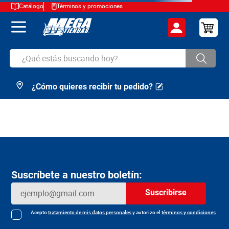
Catálogo
Términos y promociones
¿Qué estás buscando hoy?
¿Cómo quieres recibir tu pedido?
TÉRMINOS MÁS BUSCADOS
1
.
cerveza
2
.
arroz
3
.
leche
4
.
cafe
Suscríbete a nuestro boletín:
5
.
aceite
Suscribirse
6
.
azucar
7
.
huevos
Acepto
tratamiento de mis datos personales
y autorizo el
términos y condiciones