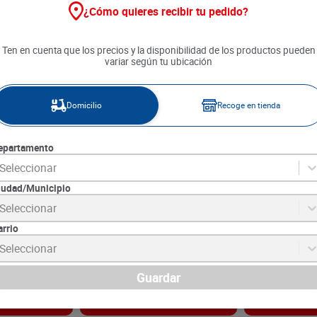
¿Cómo quieres recibir tu pedido?
Ten en cuenta que los precios y la disponibilidad de los productos pueden
variar según tu ubicación
Domicilio
Recoge en tienda
epartamento
Seleccionar
iudad/Municipio
illa y Fresa x
Galletas Wafer Jet Vainilla x 22
Galletas Dulce
Seleccionar
g
Vainilla 12 und
arrio
8
SKU :
7702007224023
SKU :
7707323130
Item
:
3137
Item
:
38885
Seleccionar
Gramo:
$90.91
Gramo:
$17.87
$
2000
$
7290
Guardar
gar
Agregar
Ag