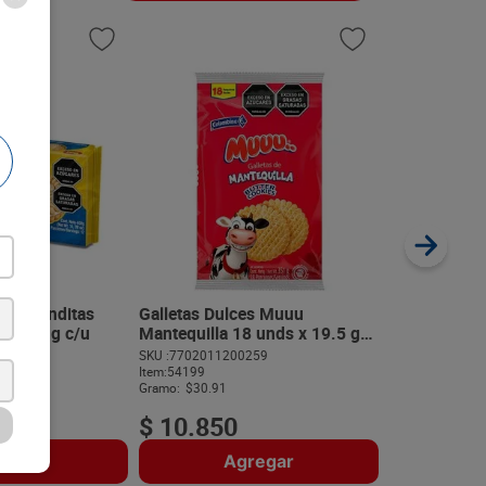
Galletas Dul
Miel 6 unds 
SKU :
77020112
Item
:
38365
Gramo:
$32.72
s Redonditas
Galletas Dulces Muuu
s x 34 g c/u
Mantequilla 18 unds x 19.5 g
c/u
409
SKU :
7702011200259
$
5890
Item
:
54199
Gramo:
$30.91
$
10
.
850
regar
Agregar
A