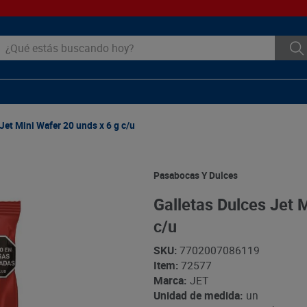
ué estás buscando hoy?
Jet Mini Wafer 20 unds x 6 g c/u
Pasabocas Y Dulces
Galletas Dulces Jet 
c/u
SKU
:
7702007086119
Item
:
72577
Marca:
JET
Unidad de medida:
un