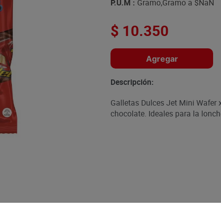
P.U.M :
Gramo,Gramo a
$NaN
$
10
.
350
Agregar
Descripción:
Galletas Dulces Jet Mini Wafer x
chocolate. Ideales para la lonch