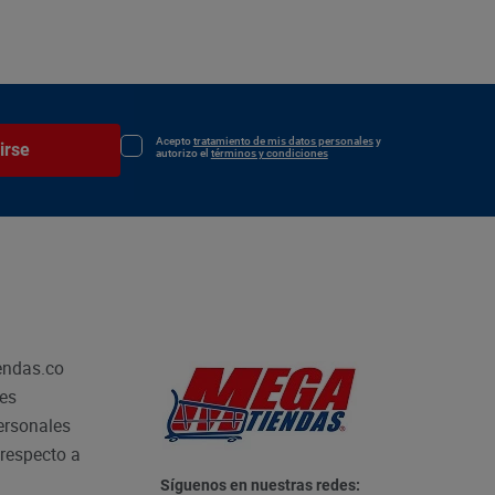
Acepto
tratamiento de mis datos personales
y
irse
autorizo el
términos y condiciones
endas.co
les
personales
respecto a
Síguenos en nuestras redes: