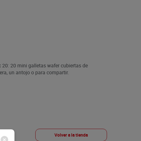
 20: 20 mini galletas wafer cubiertas de
era, un antojo o para compartir.
Volver a la tienda