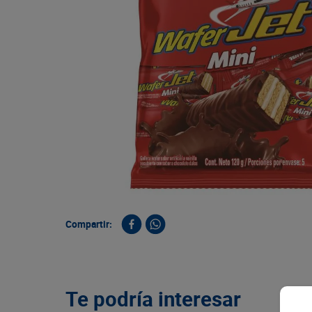
9
.
queso
10
.
papa
Compartir:
Te podría interesar