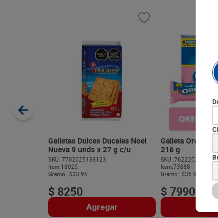
D
C
Galletas Dulces Ducales Noel
Galleta Oreo Vain
Nueva 9 unds x 27 g c/u
216 g
B
SKU :
7702025133123
SKU :
762220236857
Item
:
18025
Item
:
73888
Gramo:
$33.95
Gramo:
$36.99
$
8250
$
7990
Agregar
Agre