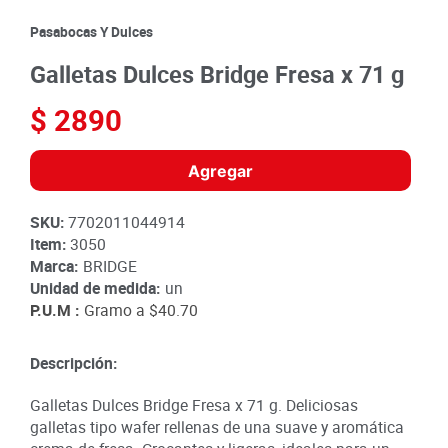
8
.
detergente
Pasabocas Y Dulces
9
.
queso
Galletas Dulces Bridge Fresa x 71 g
10
.
papa
$
2890
Agregar
SKU
:
7702011044914
Item
:
3050
Marca:
BRIDGE
Unidad de medida:
un
P.U.M :
Gramo a
$40.70
Descripción:
Galletas Dulces Bridge Fresa x 71 g. Deliciosas
galletas tipo wafer rellenas de una suave y aromática