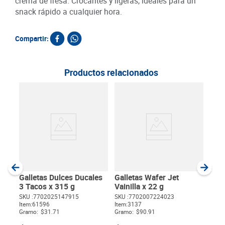
crema de fresa. Crocantes y ligeras, ideales para un
snack rápido a cualquier hora.
Compartir:
Productos relacionados
Gall
Lim
SKU :
Item
:
Gram
Galletas Dulces Ducales
Galletas Wafer Jet
3 Tacos x 315 g
Vainilla x 22 g
SKU :
7702025147915
SKU :
7702007224023
Item
:
61596
Item
:
3137
$
Gramo:
$31.71
Gramo:
$90.91