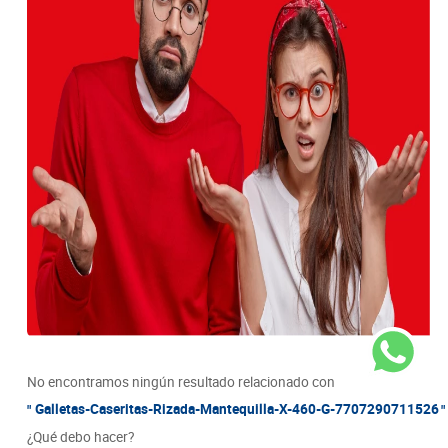
8
.
detergente
9
.
queso
10
.
papa
No encontramos ningún resultado relacionado con
Galletas-Caseritas-Rizada-Mantequilla-X-460-G-7707290711526
¿Qué debo hacer?