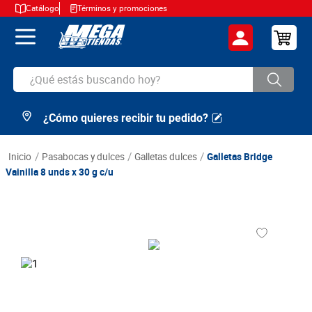
Catálogo
Términos y promociones
¿Qué estás buscando hoy?
¿Cómo quieres recibir tu pedido?
TÉRMINOS MÁS BUSCADOS
1
.
cerveza
pasabocas y dulces
galletas dulces
Galletas Bridge
2
.
arroz
Vainilla 8 unds x 30 g c/u
3
.
leche
4
.
cafe
5
.
aceite
6
.
azucar
7
.
huevos