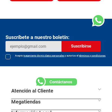
Item
:
1160
Item
:
61597
$
Gramo:
$37.25
Gramo:
$28.72
$
16
.
090
$
12
.
350
Agregar
Agregar
Suscríbete a nuestro boletín:
Suscribirse
Acepto
tratamiento de mis datos personales
y autorizo el
términos y condiciones