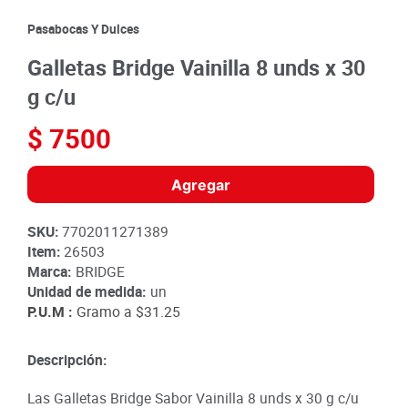
8
.
detergente
Pasabocas Y Dulces
9
.
queso
Galletas Bridge Vainilla 8 unds x 30
10
.
papa
g c/u
$
7500
Agregar
SKU
:
7702011271389
Item
:
26503
Marca:
BRIDGE
Unidad de medida:
un
P.U.M :
Gramo a
$31.25
Descripción:
Las Galletas Bridge Sabor Vainilla 8 unds x 30 g c/u