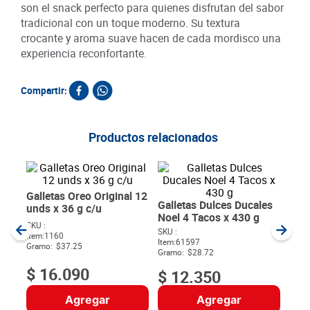
son el snack perfecto para quienes disfrutan del sabor
tradicional con un toque moderno. Su textura
crocante y aroma suave hacen de cada mordisco una
experiencia reconfortante.
Compartir:
Productos relacionados
Gall
Tent
c/u
SKU :
Item
:
Gram
Galletas Oreo Original 12
Galletas Dulces Ducales
unds x 36 g c/u
Noel 4 Tacos x 430 g
SKU :
7590011151110
SKU :
7702025148820