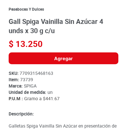
8
.
detergente
Pasabocas Y Dulces
9
.
queso
Gall Spiga Vainilla Sin Azúcar 4
10
.
papa
unds x 30 g c/u
$
13
.
250
Agregar
SKU
:
7709315468163
Item
:
73739
Marca:
SPIGA
Unidad de medida:
un
P.U.M :
Gramo a
$441.67
Descripción:
Galletas Spiga Vainilla Sin Azúcar en presentación de