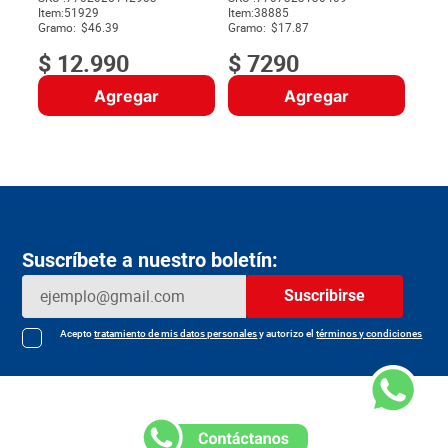
Item
:
51929
Item
:
38885
$
Gramo:
$46.39
Gramo:
$17.87
$
12
.
990
$
7290
Agregar
Agregar
Suscríbete a nuestro boletín:
Suscribirse
Acepto
tratamiento de mis datos personales
y autorizo el
términos y condiciones