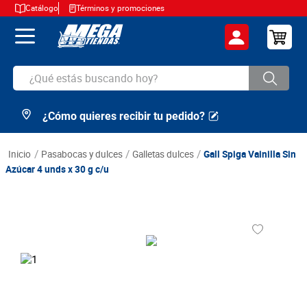
Catálogo
Términos y promociones
¿Qué estás buscando hoy?
¿Cómo quieres recibir tu pedido?
TÉRMINOS MÁS BUSCADOS
1
.
cerveza
pasabocas y dulces
galletas dulces
Gall Spiga Vainilla Sin
2
.
arroz
Azúcar 4 unds x 30 g c/u
3
.
leche
4
.
cafe
5
.
aceite
6
.
azucar
7
.
huevos