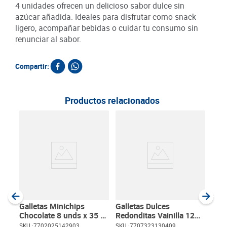
4 unidades ofrecen un delicioso sabor dulce sin
azúcar añadida. Ideales para disfrutar como snack
ligero, acompañar bebidas o cuidar tu consumo sin
renunciar al sabor.
Compartir:
Productos relacionados
Gal
Mant
19.5
SKU :
Item
:
Gram
Galletas Minichips
Galletas Dulces
Chocolate 8 unds x 35 g
Redonditas Vainilla 12
c/u
unds x 34 g c/u
SKU :
7702025142903
SKU :
7707323130409