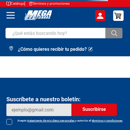
Catálogo
Términos y promociones
¿Qué estás buscando hoy?
¿Cómo quieres recibir tu pedido?
TÉRMINOS MÁS BUSCADOS
1
.
cerveza
2
.
arroz
3
.
leche
4
.
cafe
Suscríbete a nuestro boletín:
5
.
aceite
Suscribirse
6
.
azucar
7
.
huevos
Acepto
tratamiento de mis datos personales
y autorizo el
términos y condiciones