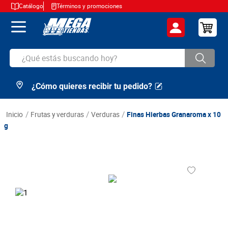
Catálogo
Términos y promociones
¿Qué estás buscando hoy?
¿Cómo quieres recibir tu pedido?
TÉRMINOS MÁS BUSCADOS
1
.
cerveza
frutas y verduras
verduras
Finas Hierbas Granaroma x 10
2
.
arroz
g
3
.
leche
4
.
cafe
5
.
aceite
6
.
azucar
7
.
huevos