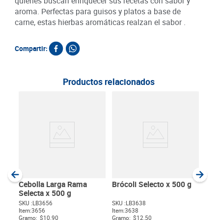
quienes buscan enriquecer sus recetas con sabor y
aroma. Perfectas para guisos y platos a base de
carne, estas hierbas aromáticas realzan el sabor .
Compartir:
Productos relacionados
Tom
x 1
SKU :
Item
:
Unida
Cebolla Larga Rama
Brócoli Selecto x 500 g
Selecta x 500 g
SKU :
LB3656
SKU :
LB3638
Item
:
3656
Item
:
3638
$
Gramo:
$10.90
Gramo:
$12.50