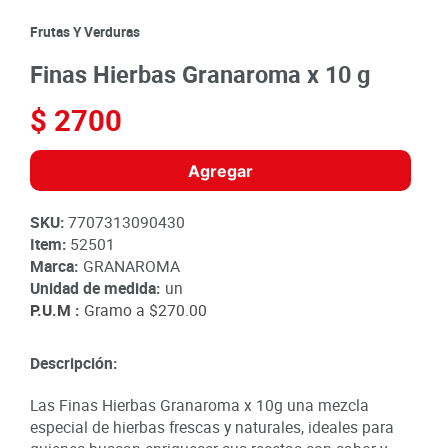
8
.
detergente
Frutas Y Verduras
9
.
queso
Finas Hierbas Granaroma x 10 g
10
.
papa
$
2700
Agregar
SKU
:
7707313090430
Item
:
52501
Marca:
GRANAROMA
Unidad de medida:
un
P.U.M :
Gramo a
$270.00
Descripción:
Las Finas Hierbas Granaroma x 10g una mezcla
especial de hierbas frescas y naturales, ideales para