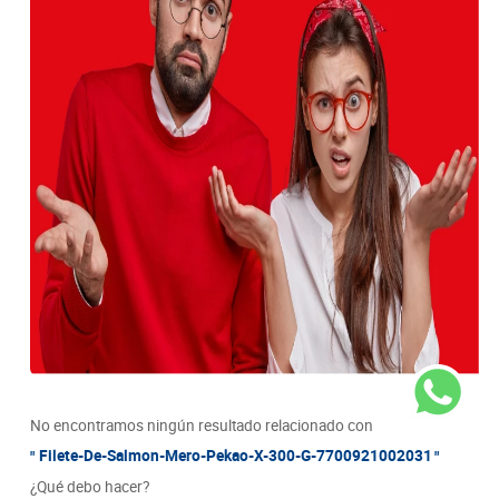
8
.
detergente
9
.
queso
10
.
papa
No encontramos ningún resultado relacionado con
Filete-De-Salmon-Mero-Pekao-X-300-G-7700921002031
¿Qué debo hacer?