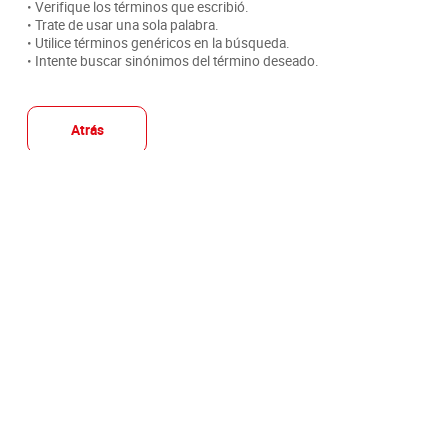
• Verifique los términos que escribió.
• Trate de usar una sola palabra.
• Utilice términos genéricos en la búsqueda.
• Intente buscar sinónimos del término deseado.
Atrás
Suscríbete a nuestro boletín:
Suscribirse
Acepto
tratamiento de mis datos personales
y autorizo el
términos y condiciones