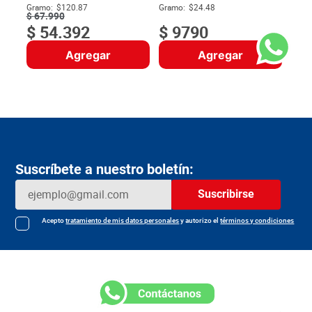
$
Gramo:
$120.87
Gramo:
$24.48
$
67
.
990
$
54
.
392
$
9790
Agregar
Agregar
Suscríbete a nuestro boletín:
Suscribirse
Acepto
tratamiento de mis datos personales
y autorizo el
términos y condiciones