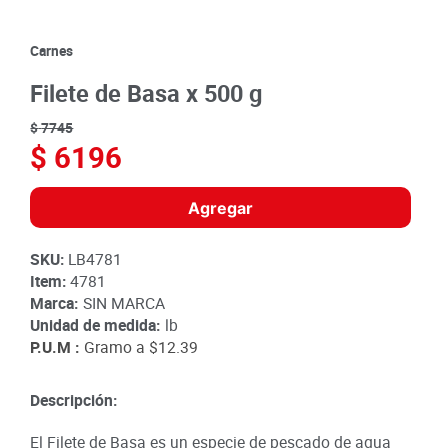
8
.
detergente
9
.
queso
Carnes
10
.
papa
Filete de Basa x 500 g
$
7745
$
6196
Agregar
SKU
:
LB4781
Item
:
4781
Marca:
SIN MARCA
Unidad de medida:
lb
P.U.M :
Gramo a
$12.39
Descripción:
El Filete de Basa es un especie de pescado de agua