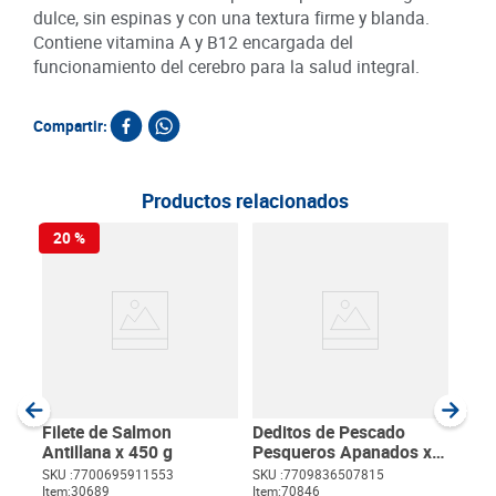
dulce, sin espinas y con una textura firme y blanda.
Contiene vitamina A y B12 encargada del
funcionamiento del cerebro para la salud integral.
Compartir:
Productos relacionados
20 %
Cam
Pro
SKU :
Item
:
Gram
Filete de Salmon
Deditos de Pescado
Antillana x 450 g
Pesqueros Apanados x
400 g
SKU :
7700695911553
SKU :
7709836507815
Item
:
30689
Item
:
70846