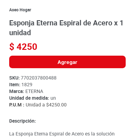
8
.
detergente
Aseo Hogar
9
.
queso
Esponja Eterna Espiral de Acero x 1
10
.
papa
unidad
$
4250
Agregar
SKU
:
7702037800488
Item
:
1829
Marca:
ETERNA
Unidad de medida:
un
P.U.M :
Unidad a
$4250.00
Descripción:
La Esponja Eterna Espiral de Acero es la solución