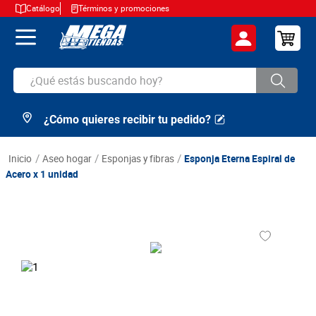
Catálogo
Términos y promociones
¿Qué estás buscando hoy?
¿Cómo quieres recibir tu pedido?
TÉRMINOS MÁS BUSCADOS
1
.
cerveza
aseo hogar
esponjas y fibras
Esponja Eterna Espiral de
2
.
arroz
Acero x 1 unidad
3
.
leche
4
.
cafe
5
.
aceite
6
.
azucar
7
.
huevos