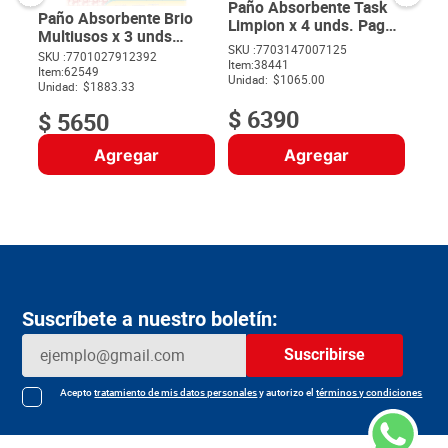
Paño Absorbente Task
Paño Absorbente Brio
Limpion x 4 unds. Pague
Multiusos x 3 unds
4. Lleve 6 unds
SKU :
7703147007125
pague 3 lleve 4
SKU :
7701027912392
Item
:
38441
$
Item
:
62549
Unidad:
$1065.00
Unidad:
$1883.33
$
6390
$
5650
Agregar
Agregar
Suscríbete a nuestro boletín:
Suscribirse
Acepto
tratamiento de mis datos personales
y autorizo el
términos y condiciones