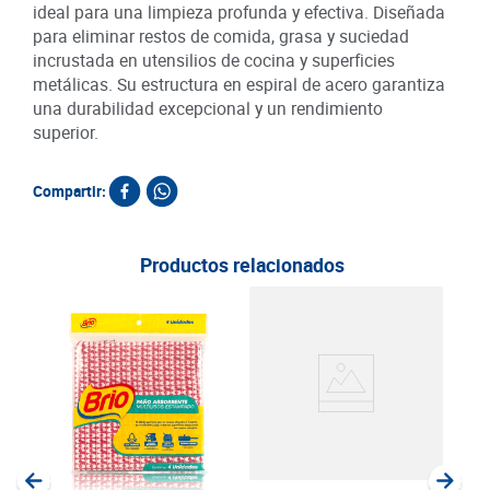
ideal para una limpieza profunda y efectiva. Diseñada
para eliminar restos de comida, grasa y suciedad
incrustada en utensilios de cocina y superficies
metálicas. Su estructura en espiral de acero garantiza
una durabilidad excepcional y un rendimiento
superior.
Compartir:
Productos relacionados
Espo
Cris
SKU :
Item
:
Unida