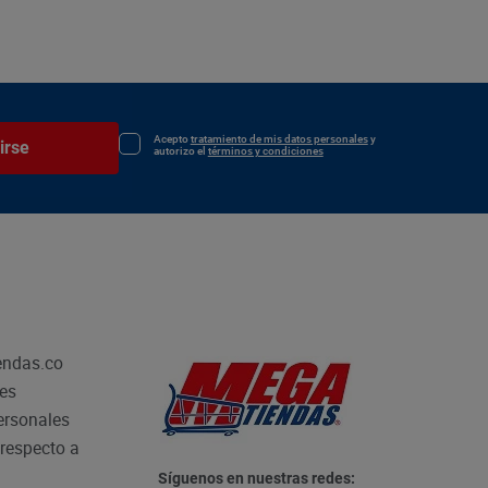
Acepto
tratamiento de mis datos personales
y
irse
autorizo el
términos y condiciones
endas.co
les
personales
respecto a
Síguenos en nuestras redes: