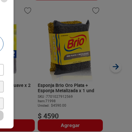
Paño Absorb
x 4 und
SKU :
77010279
Item
:
70011
Unidad:
$1412.
 Task Suave x 2
Esponja Brio Oro Plata +
Esponja Metalizada x 1 und
795
SKU :
7701027912569
$
5650
Item
:
71998
Unidad:
$4590.00
$
4590
regar
Agregar
A