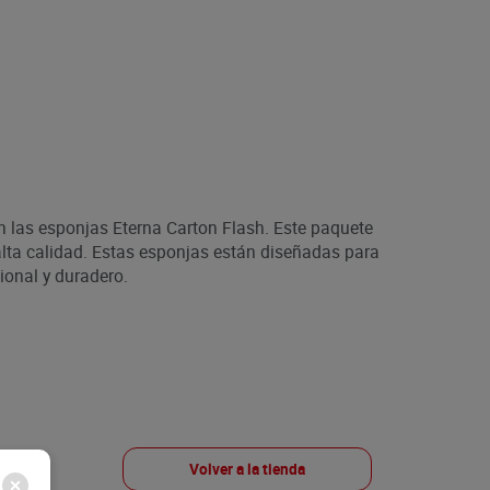
on las esponjas Eterna Carton Flash. Este paquete
alta calidad. Estas esponjas están diseñadas para
ional y duradero.
Volver a la tienda