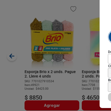
D
C
Esponja Brio x 2 unds. Pague
Esponja Brio Mul
2. Lleve 4 unds
2 unds. Pague 2.
B
SKU :
7701027910534
SKU :
770102791025
Item
:
49921
Item
:
7708
Unidad:
$4425.00
Unidad:
$1550.00
$
8850
$
4650
Agregar
Agre