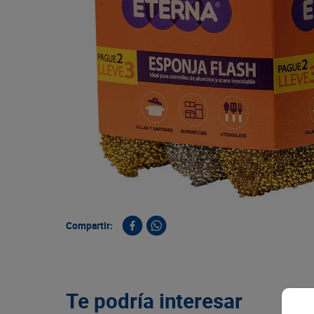
9
.
queso
10
.
papa
Compartir:
Te podría interesar