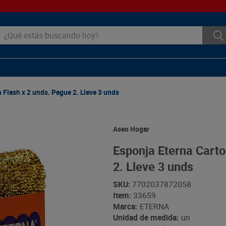
ué estás buscando hoy?
 Flash x 2 unds. Pague 2. Lleve 3 unds
Aseo Hogar
Esponja Eterna Carto
2. Lleve 3 unds
SKU
:
7702037872058
Item
:
33659
Marca:
ETERNA
Unidad de medida:
un