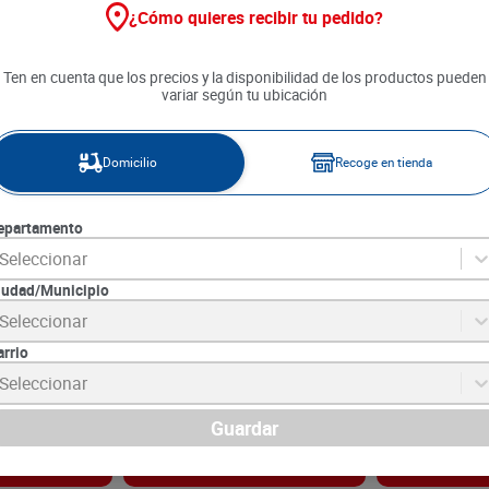
¿Cómo quieres recibir tu pedido?
Ten en cuenta que los precios y la disponibilidad de los productos pueden
variar según tu ubicación
Domicilio
Recoge en tienda
epartamento
Seleccionar
iudad/Municipio
tiusos Color x
Paño Absorbente Brio
Esponja Malla
Seleccionar
 Lleva 3 unds
Multiusos x 3 unds pague 3
und
lleve 4
arrio
1
SKU :
7701027912392
SKU :
7703147350
Item
:
62549
Item
:
64921
Seleccionar
Unidad:
$1883.33
Unidad:
$1375.00
$
5650
$
2750
Guardar
gar
Agregar
Ag