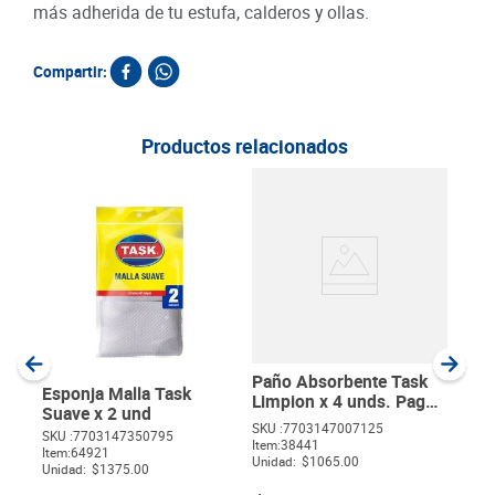
más adherida de tu estufa, calderos y ollas.
Compartir:
Productos relacionados
Esp
Eco
SKU :
Item
:
Unida
Paño Absorbente Task
Esponja Malla Task
Limpion x 4 unds. Pague
Suave x 2 und
4. Lleve 6 unds
SKU :
7703147007125
SKU :
7703147350795
Item
:
38441
$
Item
:
64921
Unidad:
$1065.00
Unidad:
$1375.00