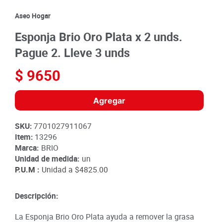
8
.
detergente
Aseo Hogar
9
.
queso
Esponja Brio Oro Plata x 2 unds.
10
.
papa
Pague 2. Lleve 3 unds
$
9650
Agregar
SKU
:
7701027911067
Item
:
13296
Marca:
BRIO
Unidad de medida:
un
P.U.M :
Unidad a
$4825.00
Descripción:
La Esponja Brio Oro Plata ayuda a remover la grasa