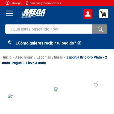
Catálogo
Términos y promociones
¿Qué estás buscando hoy?
¿Cómo quieres recibir tu pedido?
TÉRMINOS MÁS BUSCADOS
1
.
cerveza
aseo hogar
esponjas y fibras
Esponja Brio Oro Plata x 2
2
.
arroz
unds. Pague 2. Lleve 3 unds
3
.
leche
4
.
cafe
5
.
aceite
6
.
azucar
7
.
huevos