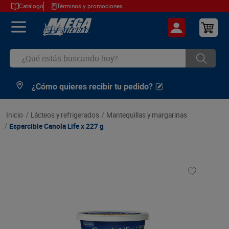
Catálogo
Términos y promociones
¿Qué estás buscando hoy?
¿Cómo quieres recibir tu pedido?
TÉRMINOS MÁS BUSCADOS
1
.
cerveza
lácteos y refrigerados
mantequillas y margarinas
2
.
arroz
Esparcible Canola Life x 227 g
3
.
leche
4
.
cafe
5
.
aceite
6
.
azucar
7
.
huevos