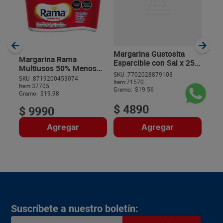
x 5
500
SKU :
Item
:
Gram
Margarina Gustosita
Margarina Rama
Esparcible con Sal x 250
Multiusos 50% Menos
g 250 g
SKU :
7702028879103
Grasa x 500 g
SKU :
8719200453074
Item
:
71570
$
Item
:
37705
Gramo:
$19.56
Gramo:
$19.98
$
4890
$
9990
Agregar
Agregar
Suscríbete a nuestro boletín: