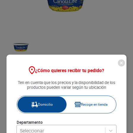
8
.
detergente
9
.
queso
10
.
papa
Lácteos Y Refrigerados
¿Cómo quieres recibir tu pedido?
Esparcible Canola Life x 227 g
Ten en cuenta que los precios y la disponibilidad de los
productos pueden variar según tu ubicación
$
8690
Domicilio
Recoge en tienda
Agregar
Departamento
SKU
:
7702020017855
Seleccionar
Item
:
4066