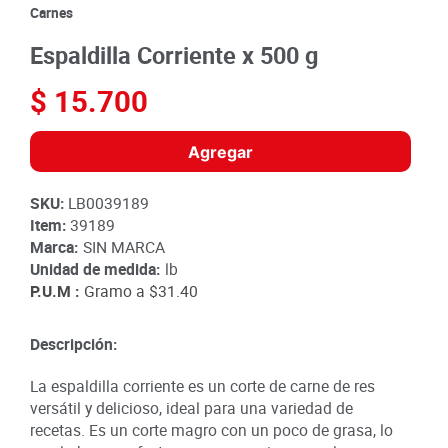
8
.
detergente
Carnes
9
.
queso
Espaldilla Corriente x 500 g
10
.
papa
$
15
.
700
Agregar
SKU
:
LB0039189
Item
:
39189
Marca:
SIN MARCA
Unidad de medida:
lb
P.U.M :
Gramo a
$31.40
Descripción:
La espaldilla corriente es un corte de carne de res
versátil y delicioso, ideal para una variedad de
recetas. Es un corte magro con un poco de grasa, lo