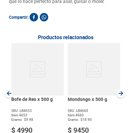
que lo hace perfecto para asar, guisar o moler.
Compartir:
Productos relacionados
Pos
Corr
SKU :
Item
:
Gram
Bofe de Res x 500 g
Mondongo x 500 g
SKU :
LB4653
SKU :
LB4660
Item
:
4653
Item
:
4660
$
Gramo:
$9.98
Gramo:
$18.90
$
4990
$
9450