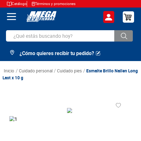
Catálogo
Términos y promociones
¿Qué estás buscando hoy?
¿Cómo quieres recibir tu pedido?
TÉRMINOS MÁS BUSCADOS
1
.
cerveza
cuidado personal
cuidado pies
Esmalte Brillo Nailen Long
2
.
arroz
Last x 10 g
3
.
leche
4
.
cafe
5
.
aceite
6
.
azucar
7
.
huevos