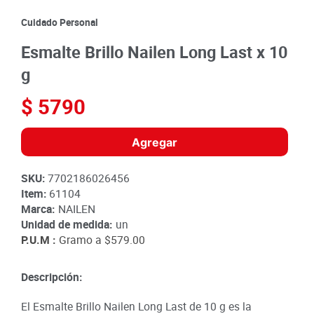
8
.
detergente
Cuidado Personal
9
.
queso
Esmalte Brillo Nailen Long Last x 10
10
.
papa
g
$
5790
Agregar
SKU
:
7702186026456
Item
:
61104
Marca:
NAILEN
Unidad de medida:
un
P.U.M :
Gramo a
$579.00
Descripción:
El Esmalte Brillo Nailen Long Last de 10 g es la