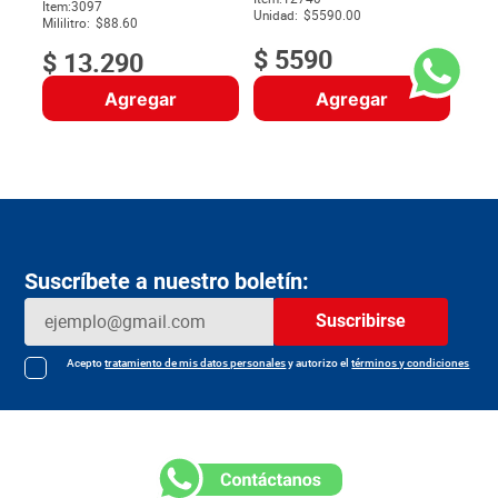
$
Item
:
3097
Unidad:
$5590.00
Mililitro:
$88.60
$
5590
$
13
.
290
Agregar
Agregar
Suscríbete a nuestro boletín:
Suscribirse
Acepto
tratamiento de mis datos personales
y autorizo el
términos y condiciones