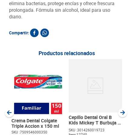
elimina bacterias, protege encías y ofrece frescura
prolongada. Fórmula sin alcohol, ideal para uso
diario.
Compartir:
Productos relacionados
Cre
Whi
ml 
SKU :
Item
:
MililI
Cepillo Dental Oral B
Crema Dental Colgate
Kids Mickey T Burbuja x
Triple Accion x 150 ml
1 und
SKU :
3014260019723
SKU :
7509546000350
Item
:
12740