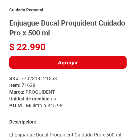
8
.
detergente
Cuidado Personal
9
.
queso
Enjuague Bucal Proquident Cuidado
10
.
papa
Pro x 500 ml
$
22
.
990
Agregar
SKU
:
7702314121558
Item
:
71628
Marca:
PROQUIDENT
Unidad de medida:
un
P.U.M :
Mililitro a
$45.98
Descripción:
El Enjuague Bucal Proquident Cuidado Pro x 500 ml