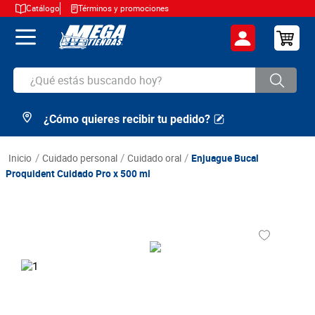
Catálogo
Términos y promociones
¿Qué estás buscando hoy?
¿Cómo quieres recibir tu pedido?
TÉRMINOS MÁS BUSCADOS
1
.
cerveza
cuidado personal
cuidado oral
Enjuague Bucal
2
.
arroz
Proquident Cuidado Pro x 500 ml
3
.
leche
4
.
cafe
5
.
aceite
6
.
azucar
7
.
huevos