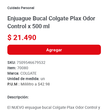
8
.
detergente
Cuidado Personal
9
.
queso
Enjuague Bucal Colgate Plax Odor
10
.
papa
Control x 500 ml
$
21
.
490
Agregar
SKU
:
7509546679532
Item
:
70080
Marca:
COLGATE
Unidad de medida:
un
P.U.M :
Mililitro a
$42.98
Descripción:
El NUEVO enjuague bucal Colgate Plax Odor Control y