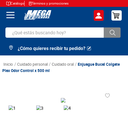
Catálogo
Términos y promociones
¿Qué estás buscando hoy?
¿Cómo quieres recibir tu pedido?
TÉRMINOS MÁS BUSCADOS
1
.
cerveza
cuidado personal
cuidado oral
Enjuague Bucal Colgate
2
.
arroz
Plax Odor Control x 500 ml
3
.
leche
4
.
cafe
5
.
aceite
6
.
azucar
7
.
huevos