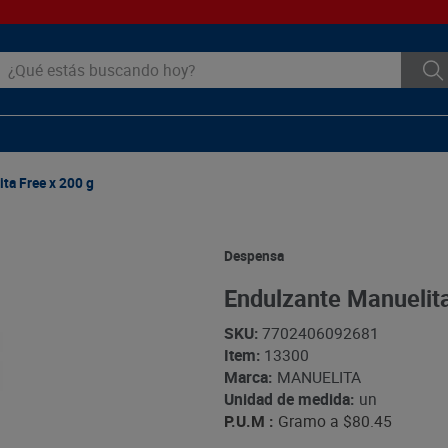
ué estás buscando hoy?
ta Free x 200 g
Despensa
Endulzante Manuelita
SKU
:
7702406092681
Item
:
13300
Marca:
MANUELITA
Unidad de medida:
un
P.U.M :
Gramo a
$80.45