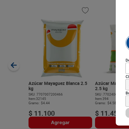
D
C
Azúcar Mayaguez Blanca 2.5
Azúcar Manuelita
kg
2.5 kg
B
SKU :
7707007200466
SKU :
770240600015
Item
:
32145
Item
:
394
Gramo:
$4.44
Gramo:
$4.58
$
11
.
100
$
11
.
450
Agregar
Agre