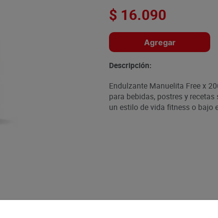
$
16
.
090
Agregar
Descripción:
Endulzante Manuelita Free x 200
para bebidas, postres y recetas
un estilo de vida fitness o bajo