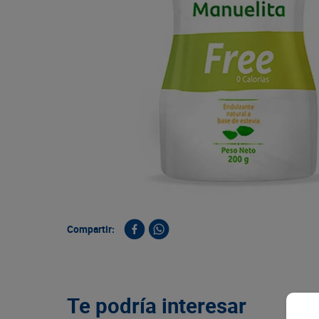
9
.
queso
10
.
papa
Compartir:
Te podría interesar