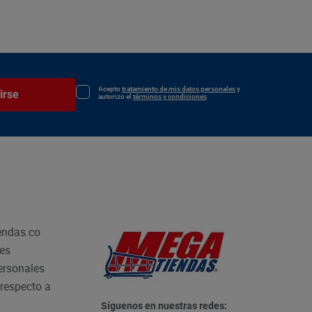
Acepto
tratamiento de mis datos personales
y
irse
autorizo el
términos y condiciones
endas.co
les
personales
respecto a
Síguenos en nuestras redes: