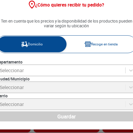
¿Cómo quieres recibir tu pedido?
Ten en cuenta que los precios y la disponibilidad de los productos pueden
variar según tu ubicación
Domicilio
Recoge en tienda
epartamento
Seleccionar
iudad/Municipio
 Alta Pureza x
Azúcar Ricuras Del Campo x
Panela Del Fon
Seleccionar
2150 g
g
arrio
0
SKU :
7708153154368
SKU :
7709569320
Item
:
44225
Item
:
65978
Seleccionar
Gramo:
$3.95
Gramo:
$9.50
$
8490
$
4750
Guardar
gar
Agregar
Ag