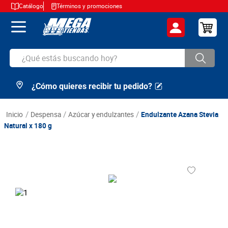
Catálogo
Términos y promociones
¿Qué estás buscando hoy?
¿Cómo quieres recibir tu pedido?
TÉRMINOS MÁS BUSCADOS
1
.
cerveza
despensa
azúcar y endulzantes
Endulzante Azana Stevia
2
.
arroz
Natural x 180 g
3
.
leche
4
.
cafe
5
.
aceite
6
.
azucar
7
.
huevos