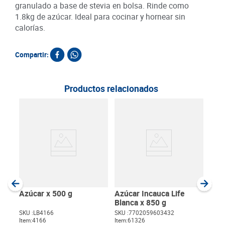
granulado a base de stevia en bolsa. Rinde como
1.8kg de azúcar. Ideal para cocinar y hornear sin
calorías.
Compartir:
Productos relacionados
Pan
Red
SKU :
Item
:
Gram
Azúcar x 500 g
Azúcar Incauca Life
Blanca x 850 g
SKU :
LB4166
SKU :
7702059603432
Item
:
4166
Item
:
61326