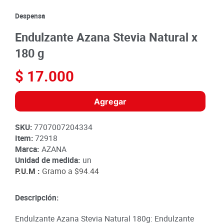
8
.
detergente
Despensa
9
.
queso
Endulzante Azana Stevia Natural x
10
.
papa
180 g
$
17
.
000
Agregar
SKU
:
7707007204334
Item
:
72918
Marca:
AZANA
Unidad de medida:
un
P.U.M :
Gramo a
$94.44
Descripción:
Endulzante Azana Stevia Natural 180g: Endulzante