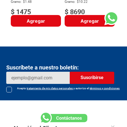
$
Gramo:
$1.48
Gramo:
$10.22
$
1475
$
8690
Agregar
Agregar
Suscríbete a nuestro boletín:
Suscribirse
Acepto
tratamiento de mis datos personales
y autorizo el
términos y condiciones