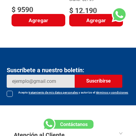
$
9590
$
12
.
190
Agregar
Agregar
Suscríbete a nuestro boletín:
Suscribirse
Acepto
tratamiento de mis datos personales
y autorizo el
términos y condiciones
Atención al Cliente