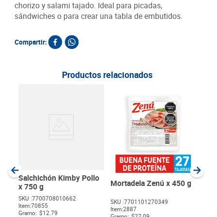
chorizo y salami tajado. Ideal para picadas,
sándwiches o para crear una tabla de embutidos.
Compartir:
Productos relacionados
Toc
Ahu
SKU :
Item
:
Gram
Salchichón Kimby Pollo
Mortadela Zenú x 450 g
x 750 g
SKU :
7700708010662
SKU :
7701101270349
Item
:
70855
$
Item
:
2887
Gramo:
$12.79
Gramo:
$27.09