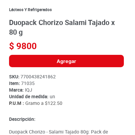
8
.
detergente
Lácteos Y Refrigerados
9
.
queso
Duopack Chorizo Salami Tajado x
10
.
papa
80 g
$
9800
Agregar
SKU
:
7700438241862
Item
:
71035
Marca:
IQJ
Unidad de medida:
un
P.U.M :
Gramo a
$122.50
Descripción:
Duopack Chorizo - Salami Tajado 80g: Pack de