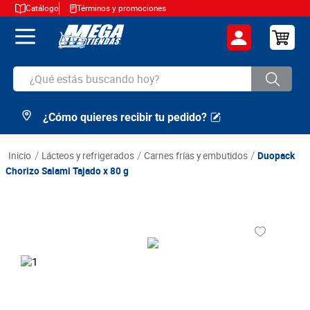
Catálogo
Términos y promociones
¿Qué estás buscando hoy?
¿Cómo quieres recibir tu pedido?
TÉRMINOS MÁS BUSCADOS
1
.
cerveza
lácteos y refrigerados
carnes frías y embutidos
Duopack
2
.
arroz
Chorizo Salami Tajado x 80 g
3
.
leche
4
.
cafe
5
.
aceite
6
.
azucar
7
.
huevos