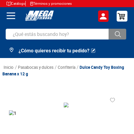
Catálogo
Términos y promociones
¿Qué estás buscando hoy?
¿Cómo quieres recibir tu pedido?
TÉRMINOS MÁS BUSCADOS
1
.
cerveza
pasabocas y dulces
confitería
Dulce Candy Toy Boxing
2
.
arroz
Banana x 12 g
3
.
leche
4
.
cafe
5
.
aceite
6
.
azucar
7
.
huevos