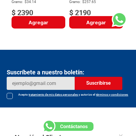
$
Gramo:
$34.14
Gramo:
$257.65
$
2390
$
2190
Agregar
Agregar
Suscríbete a nuestro boletín:
Suscribirse
Acepto
tratamiento de mis datos personales
y autorizo el
términos y condiciones