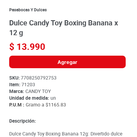
8
.
detergente
Pasabocas Y Dulces
9
.
queso
Dulce Candy Toy Boxing Banana x
10
.
papa
12 g
$
13
.
990
Agregar
SKU
:
7708250792753
Item
:
71203
Marca:
CANDY TOY
Unidad de medida:
un
P.U.M :
Gramo a
$1165.83
Descripción:
Dulce Candy Toy Boxing Banana 12g: Divertido dulce