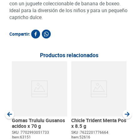
con un juguete coleccionable de banana de boxeo.
Ideal para la diversión de los niños y para un pequeño
capricho dulce.
Compartir:
Productos relacionados
Gom
Man
SKU :
Item
:
Gram
Gomas Trululu Gusanos
Chicle Trident Menta Pos
acidos x 70 g
x 8.5 g
SKU :
7702993051733
SKU :
7622201776664
Item
:
63151
Item
:
52616