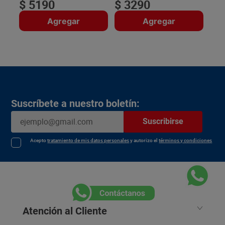
$
5190
$
3290
Agregar
Agregar
Suscríbete a nuestro boletín:
Suscribirse
Acepto
tratamiento de mis datos personales
y autorizo el
términos y condiciones
Atención al Cliente