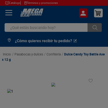
Catálogo
Términos y promociones
¿Qué estás buscando hoy?
¿Cómo quieres recibir tu pedido?
TÉRMINOS MÁS BUSCADOS
1
.
cerveza
pasabocas y dulces
confitería
Dulce Candy Toy Battle Axe
2
.
arroz
x 12 g
3
.
leche
4
.
cafe
5
.
aceite
6
.
azucar
7
.
huevos