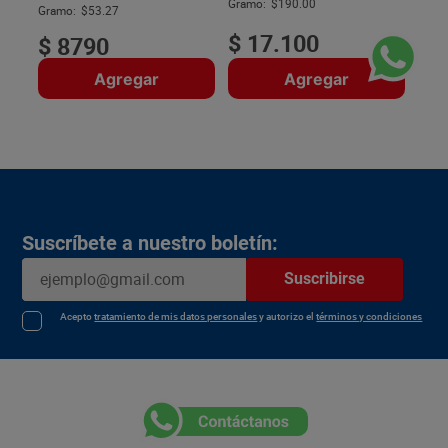
$
Gramo:
$190.00
Gramo:
$53.27
$
17
.
100
$
8790
Agregar
Agregar
Suscríbete a nuestro boletín:
Suscribirse
Acepto
tratamiento de mis datos personales
y autorizo el
términos y condiciones