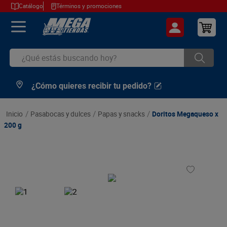
Catálogo
Términos y promociones
¿Qué estás buscando hoy?
¿Cómo quieres recibir tu pedido?
TÉRMINOS MÁS BUSCADOS
1
.
cerveza
pasabocas y dulces
papas y snacks
Doritos Megaqueso x
2
.
arroz
200 g
3
.
leche
4
.
cafe
5
.
aceite
6
.
azucar
7
.
huevos