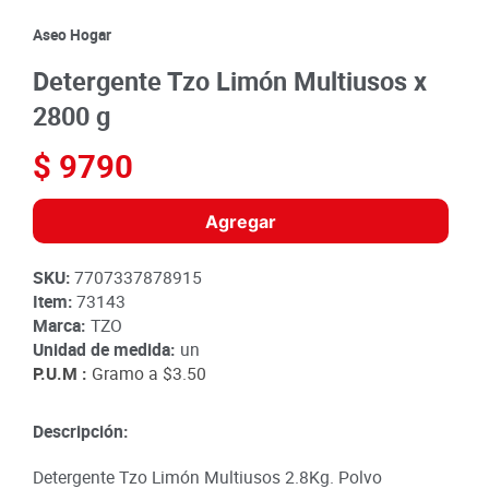
8
.
detergente
Aseo Hogar
9
.
queso
Detergente Tzo Limón Multiusos x
10
.
papa
2800 g
$
9790
Agregar
SKU
:
7707337878915
Item
:
73143
Marca:
TZO
Unidad de medida:
un
P.U.M :
Gramo a
$3.50
Descripción:
Detergente Tzo Limón Multiusos 2.8Kg. Polvo