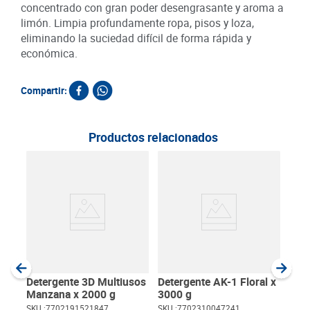
concentrado con gran poder desengrasante y aroma a
limón. Limpia profundamente ropa, pisos y loza,
eliminando la suciedad difícil de forma rápida y
económica.
Compartir:
Productos relacionados
Dete
Ultr
SKU :
Item
:
Milili
Detergente 3D Multiusos
Detergente AK-1 Floral x
Manzana x 2000 g
3000 g
SKU :
7702191521847
SKU :
7702310047241