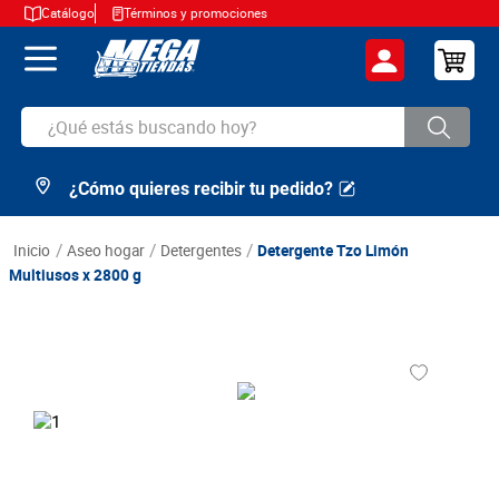
Catálogo
Términos y promociones
¿Qué estás buscando hoy?
¿Cómo quieres recibir tu pedido?
TÉRMINOS MÁS BUSCADOS
1
.
cerveza
aseo hogar
detergentes
Detergente Tzo Limón
2
.
arroz
Multiusos x 2800 g
3
.
leche
4
.
cafe
5
.
aceite
6
.
azucar
7
.
huevos