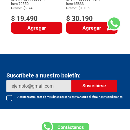
Item
:
70550
Item
:
65833
$
Gramo:
$9.74
Gramo:
$10.06
$
19
.
490
$
30
.
190
Agregar
Agregar
Suscríbete a nuestro boletín:
Suscribirse
Acepto
tratamiento de mis datos personales
y autorizo el
términos y condiciones