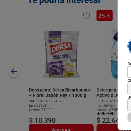
25 %
D
C
Detergente Dersa Bicarbonato
Detergente AK-1
+ Floral Jabón Rey x 1000 g
Activo x 3000 g
B
SKU :
7702166024328
SKU :
770231004740
Item
:
63678
Item
:
66165
Gramo:
$10.39
Gramo:
$7.55
$
30
.
190
$
10
.
390
$
22
.
642
Agregar
Agre