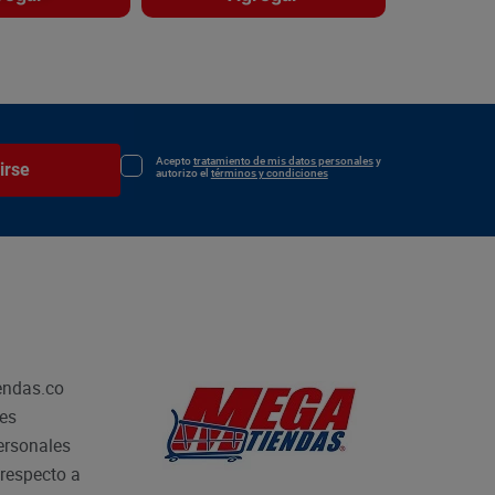
Acepto
tratamiento de mis datos personales
y
irse
autorizo el
términos y condiciones
endas.co
les
personales
respecto a