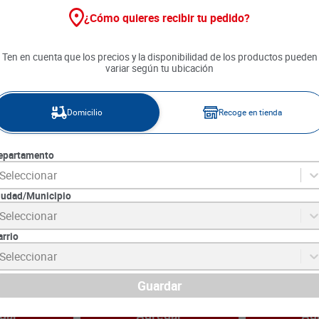
¿Cómo quieres recibir tu pedido?
23 %
Ten en cuenta que los precios y la disponibilidad de los productos pueden
variar según tu ubicación
Domicilio
Recoge en tienda
epartamento
Seleccionar
iudad/Municipio
Seleccionar
 Oxígeno
Detergente Dersa Bicarbonato
Detergente Líq
+ Jabón Rey x 2000 g
Regular x 180
arrio
1
SKU :
7702166041653
SKU :
7703812013
Seleccionar
Item
:
63675
Item
:
32435
Gramo:
$9.99
Mililitro:
$10.44
$
24
.
490
Guardar
$
19
.
990
$
18
.
790
gar
Agregar
Ag