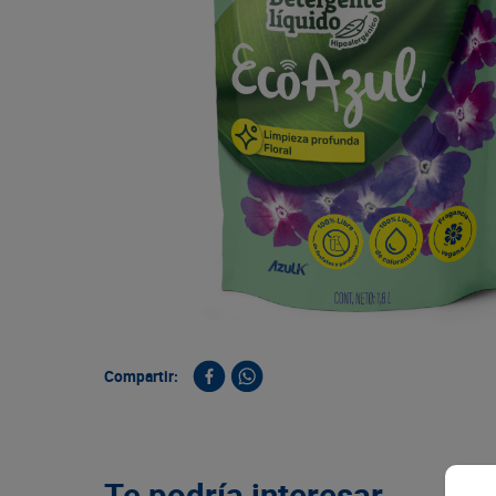
9
.
queso
10
.
papa
Compartir:
Te podría interesar