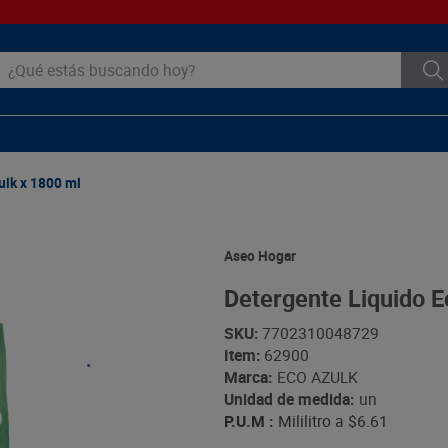
ué estás buscando hoy?
ulk x 1800 ml
Aseo Hogar
Detergente Liquido E
SKU
:
7702310048729
Item
:
62900
Marca:
ECO AZULK
Unidad de medida:
un
P.U.M :
Mililitro a
$6.61