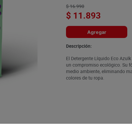
$
16
.
990
$
11
.
893
Agregar
Descripción:
El Detergente Líquido Eco Azul
un compromiso ecológico. Su fó
medio ambiente, eliminando manc
colores de tu ropa.