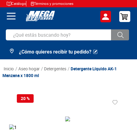
Catálogo
Términos y promociones
¿Qué estás buscando hoy?
¿Cómo quieres recibir tu pedido?
TÉRMINOS MÁS BUSCADOS
1
.
cerveza
aseo hogar
detergentes
Detergente Líquido AK-1
2
.
arroz
Manzana x 1800 ml
3
.
leche
4
.
cafe
20 %
5
.
aceite
6
.
azucar
7
.
huevos