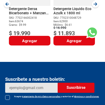
Item
:
Gram
Detergente Dersa
Detergente Liquido Eco
Bicarbonato + Manzana
Azulk x 1800 ml
x 2000 g
SKU :
7702166002418
SKU :
7702310048729
Item
:
63674
Item
:
62900
$
Gramo:
$9.99
Mililitro:
$6.61
$
16
.
990
$
19
.
990
$
11
.
893
Agregar
Agregar
Suscríbete a nuestro boletín:
Suscribirse
Acepto
tratamiento de mis datos personales
y autorizo el
términos y condiciones