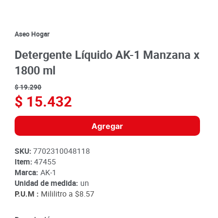
8
.
detergente
9
.
queso
Aseo Hogar
10
.
papa
Detergente Líquido AK-1 Manzana x
1800 ml
$
19
.
290
$
15
.
432
Agregar
SKU
:
7702310048118
Item
:
47455
Marca:
AK-1
Unidad de medida:
un
P.U.M :
Mililitro a
$8.57