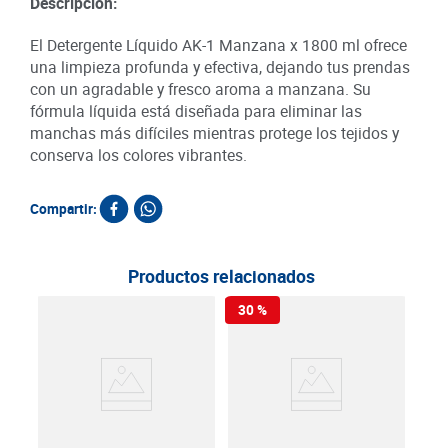
Descripción:
El Detergente Líquido AK-1 Manzana x 1800 ml ofrece
una limpieza profunda y efectiva, dejando tus prendas
con un agradable y fresco aroma a manzana. Su
fórmula líquida está diseñada para eliminar las
manchas más difíciles mientras protege los tejidos y
conserva los colores vibrantes.
Compartir:
Productos relacionados
30 %
Det
Bic
x 5
SKU :