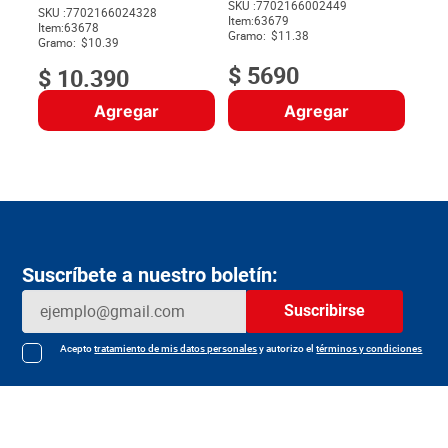
SKU :
7702166002449
Jabón Rey x 1000 g
$
56
SKU :
7702166024328
Item
:
63679
$
Item
:
63678
Gramo:
$11.38
Gramo:
$10.39
$
5690
$
10
.
390
Agregar
Agregar
Suscríbete a nuestro boletín:
Suscribirse
Acepto
tratamiento de mis datos personales
y autorizo el
términos y condiciones