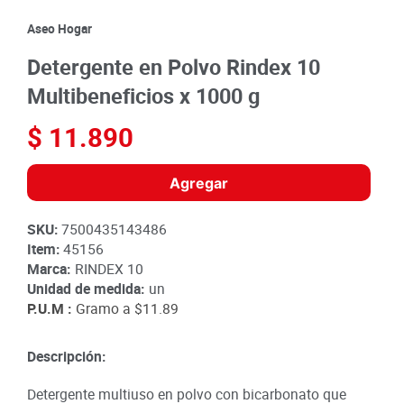
8
.
detergente
Aseo Hogar
9
.
queso
Detergente en Polvo Rindex 10
10
.
papa
Multibeneficios x 1000 g
$
11
.
890
Agregar
SKU
:
7500435143486
Item
:
45156
Marca:
RINDEX 10
Unidad de medida:
un
P.U.M :
Gramo a
$11.89
Descripción:
Detergente multiuso en polvo con bicarbonato que