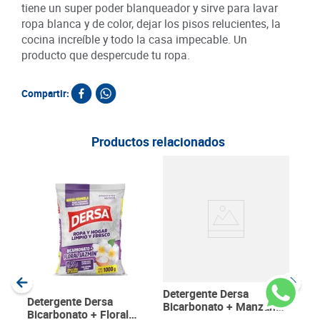
tiene un super poder blanqueador y sirve para lavar
ropa blanca y de color, dejar los pisos relucientes, la
cocina increíble y todo la casa impecable. Un
producto que despercude tu ropa.
Compartir:
Productos relacionados
40
Det
Arie
g
SKU :
Item
:
Gram
Detergente Dersa
Detergente Dersa
Bicarbonato + Manzana
Bicarbonato + Floral
x 500 g