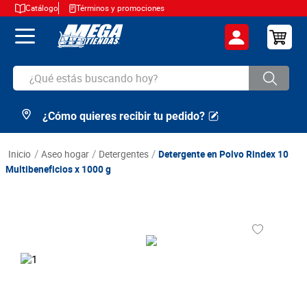
Catálogo
Términos y promociones
¿Qué estás buscando hoy?
¿Cómo quieres recibir tu pedido?
TÉRMINOS MÁS BUSCADOS
1
.
cerveza
aseo hogar
detergentes
Detergente en Polvo Rindex 10
2
.
arroz
Multibeneficios x 1000 g
3
.
leche
4
.
cafe
5
.
aceite
6
.
azucar
7
.
huevos