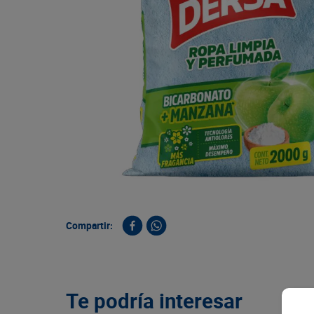
9
.
queso
10
.
papa
Compartir:
Te podría interesar