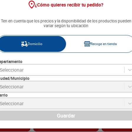
¿Cómo quieres recibir tu pedido?
Ten en cuenta que los precios y la disponibilidad de los productos pueden
variar según tu ubicación
Domicilio
Recoge en tienda
epartamento
Seleccionar
iudad/Municipio
a Bicarbonato
Detergente AK-1 Oxígeno
Detergente Líq
Seleccionar
000 g
Activo x 3000 g
Regular x 180
arrio
6
SKU :
7702310047401
SKU :
7703812013
Item
:
66165
Item
:
32435
Seleccionar
Gramo:
$10.06
Mililitro:
$13.61
$
30
.
190
$
24
.
490
Guardar
gar
Agregar
Ag