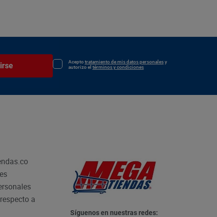
Acepto
tratamiento de mis datos personales
y
irse
autorizo el
términos y condiciones
endas.co
les
personales
respecto a
Síguenos en nuestras redes: