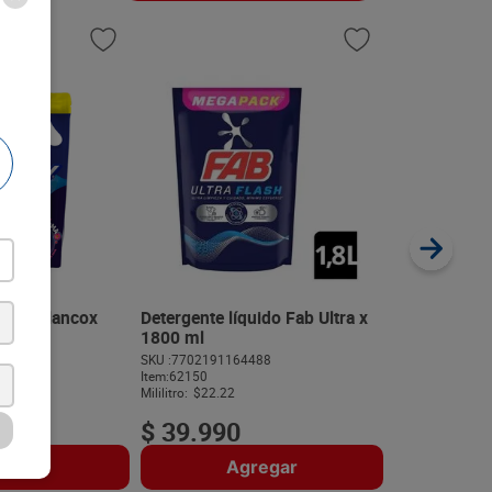
Detergente 
SKU :
77072713
Item
:
63565
Gramo:
$3.60
uido Blancox
Detergente líquido Fab Ultra x
0 ml
1800 ml
505
SKU :
7702191164488
$
17
.
99
Item
:
62150
Mililitro:
$22.22
$
39
.
990
regar
Agregar
A