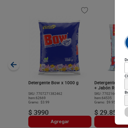
D
C
Detergente Bow x 1000 g
Detergente Ders
+ Jabón Rey x 3
B
SKU :
7707271382462
SKU :
770216604164
Item
:
62669
Item
:
64535
Gramo:
$3.99
Gramo:
$9.95
$
3990
$
29
.
850
Agregar
Agre