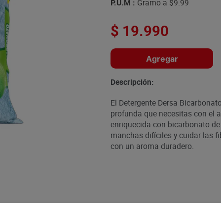
P.U.M :
Gramo a
$9.99
$
19
.
990
Agregar
Descripción:
El Detergente Dersa Bicarbonat
profunda que necesitas con el 
enriquecida con bicarbonato de 
manchas difíciles y cuidar las f
con un aroma duradero.