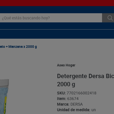
ué estás buscando hoy?
ato + Manzana x 2000 g
Aseo Hogar
Detergente Dersa Bi
2000 g
SKU
:
7702166002418
Item
:
63674
Marca:
DERSA
Unidad de medida:
un