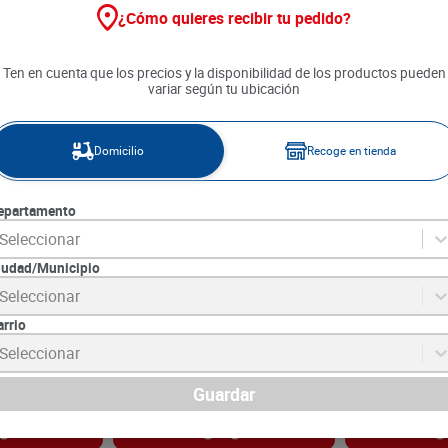
¿Cómo quieres recibir tu pedido?
20 %
Ten en cuenta que los precios y la disponibilidad de los productos pueden
variar según tu ubicación
Domicilio
Recoge en tienda
epartamento
Seleccionar
iudad/Municipio
l-on Nivea
Desodorante Roll-On Nivea
Desodorante A
Seleccionar
 2 unds x 50
Tono Natural 2 unds x 50 ml
Power Dry x 1
arrio
1
SKU :
7702003011269
SKU :
7791293032
Item
:
61509
Item
:
66209
Seleccionar
Mililitro:
$305.90
Mililitro:
$114.93
$
21
.
550
$
30
.
590
$
17
.
240
Guardar
gar
Agregar
Ag