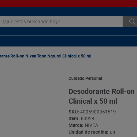
ué estás buscando hoy?
ante Roll-on Nivea Tono Natural Clinical x 50 ml
Cuidado Personal
Desodorante Roll-on 
Clinical x 50 ml
SKU
:
4005900951519
Item
:
60924
Marca:
NIVEA
Unidad de medida:
un