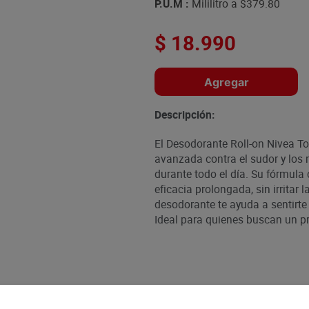
P.U.M :
Mililitro a
$379.80
$
18
.
990
Agregar
Descripción:
El Desodorante Roll-on Nivea To
avanzada contra el sudor y los 
durante todo el día. Su fórmula
eficacia prolongada, sin irritar 
desodorante te ayuda a sentirte
Ideal para quienes buscan un p