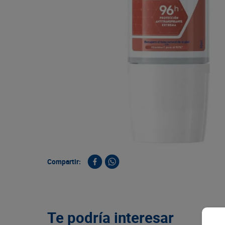
9
.
queso
10
.
papa
Compartir:
Te podría interesar