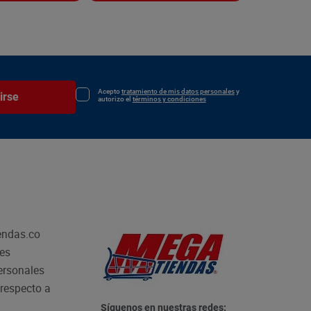
Acepto
tratamiento de mis datos personales
y
irse
autorizo el
términos y condiciones
endas.co
les
personales
respecto a
Síguenos en nuestras redes: