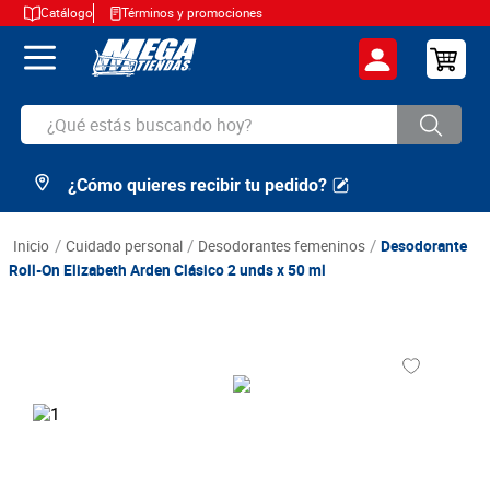
Catálogo
Términos y promociones
¿Qué estás buscando hoy?
¿Cómo quieres recibir tu pedido?
TÉRMINOS MÁS BUSCADOS
1
.
cerveza
cuidado personal
desodorantes femeninos
Desodorante
2
.
arroz
Roll-On Elizabeth Arden Clásico 2 unds x 50 ml
3
.
leche
4
.
cafe
5
.
aceite
6
.
azucar
7
.
huevos