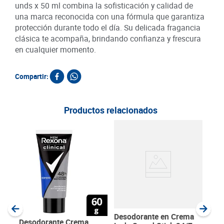
unds x 50 ml combina la sofisticación y calidad de
una marca reconocida con una fórmula que garantiza
protección durante todo el día. Su delicada fragancia
clásica te acompaña, brindando confianza y frescura
en cualquier momento.
Compartir:
Productos relacionados
Des
Nive
Clas
SKU :
Item
:
Milili
Desodorante en Crema
Desodorante Crema