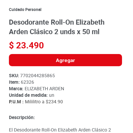
8
.
detergente
Cuidado Personal
9
.
queso
Desodorante Roll-On Elizabeth
10
.
papa
Arden Clásico 2 unds x 50 ml
$
23
.
490
Agregar
SKU
:
7702044285865
Item
:
62326
Marca:
ELIZABETH ARDEN
Unidad de medida:
un
P.U.M :
Mililitro a
$234.90
Descripción:
El Desodorante Roll-On Elizabeth Arden Clásico 2