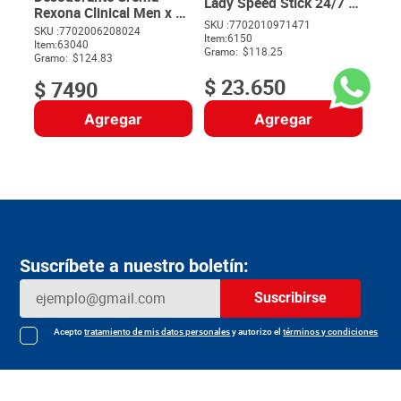
Lady Speed Stick 24/7 2
Rexona Clinical Men x 60
unds x 100 g c/u
SKU :
7702010971471
g
SKU :
7702006208024
Item
:
6150
$
Item
:
63040
Gramo:
$118.25
Gramo:
$124.83
$
23
.
650
$
7490
Agregar
Agregar
Suscríbete a nuestro boletín:
Suscribirse
Acepto
tratamiento de mis datos personales
y autorizo el
términos y condiciones