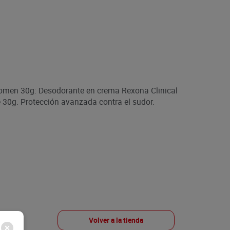
omen 30g: Desodorante en crema Rexona Clinical
 30g. Protección avanzada contra el sudor.
Volver a la tienda