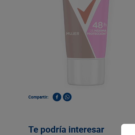
9
.
queso
10
.
papa
Compartir:
Te podría interesar