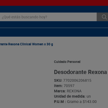
ué estás buscando hoy?
ante Rexona Clinical Women x 30 g
Cuidado Personal
Desodorante Rexona 
SKU
:
7702006206815
Item
:
70597
Marca:
REXONA
Unidad de medida:
un
P.U.M :
Gramo a
$143.00