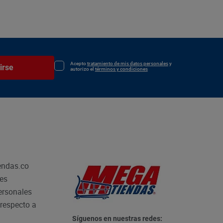
Acepto
tratamiento de mis datos personales
y
irse
autorizo el
términos y condiciones
endas.co
les
personales
respecto a
Síguenos en nuestras redes: