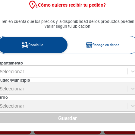
¿Cómo quieres recibir tu pedido?
Ten en cuenta que los precios y la disponibilidad de los productos pueden
variar según tu ubicación
Domicilio
Recoge en tienda
epartamento
Seleccionar
iudad/Municipio
osol Lady
Desodorante Roll on Amatic
Desodorante R
Seleccionar
ma Vit x 150 ml
Mujer x 70 ml
Women x 30 g
arrio
9
SKU :
7707291393745
SKU :
7702006206
Item
:
73970
Item
:
70597
Seleccionar
Mililitro:
$99.86
Gramo:
$143.00
$
6990
$
4290
Guardar
gar
Agregar
Ag