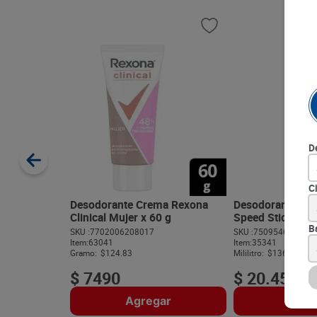
D
C
Desodorante Crema Rexona
Desodorante Aer
Clinical Mujer x 60 g
Speed Stick Der
B
SKU :
7702006208017
SKU :
750954606791
Item
:
63041
Item
:
35341
Gramo:
$124.83
Mililitro:
$136.33
$
7490
$
20
.
450
Agregar
Agre