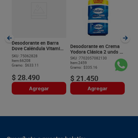
Des
Spee
Anti
SKU :
Item
:
Gram
Desodorante en Barra
Desodorante en Crema
Dove Caléndula Vitamina
Yodora Clásica 2 unds x
E x 45 g
SKU :
75062828
32 g c/u
SKU :
7702057082130
Item
:
66208
$
Item
:
2459
Gramo:
$633.11
Gramo:
$335.16
$
28
.
490
$
21
.
450
Agregar
Agregar