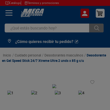
Catálogo
Términos y promociones
¿Qué estás buscando hoy?
¿Cómo quieres recibir tu pedido?
TÉRMINOS MÁS BUSCADOS
1
.
cerveza
cuidado personal
desodorantes masculinos
Desodorante
2
.
arroz
en Gel Speed Stick 24/7 Xtreme Ultra 2 unds x 85 g c/u
3
.
leche
4
.
cafe
5
.
aceite
6
.
azucar
7
.
huevos